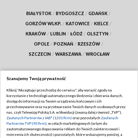
BIAŁYSTOK
/
BYDGOSZCZ
/
GDAŃSK
/
GORZÓW WLKP.
/
KATOWICE
/
KIELCE
/
KRAKÓW
/
LUBLIN
/
ŁÓDŹ
/
OLSZTYN
/
OPOLE
/
POZNAŃ
/
RZESZÓW
/
SZCZECIN
/
WARSZAWA
/
WROCŁAW
Szanujemy Twoją prywatność
Dołącz do nas:
Kliknij "Akceptuję i przechodzę do serwisu", aby wyrazić zgody na
korzystanie z technologii automatycznego śledzenia i zbierania danych,
TVP
dostęp do informacji na Twoim urządzeniu końcowym i ich
Abonament TVP
przechowywanie oraz na przetwarzanie Twoich danych osobowych przez
Regulamin TVP
nas, czyli Telewizję Polską S.A. w likwidacji (zwaną dalej również „TVP”),
Emisja w TVP
Polityka prywatności
Zaufanych Partnerów z IAB* (1201 firm)
oraz pozostałych
Zaufanych
Partnerów TVP (93 firm)
, w celach marketingowych (w tym do
Centrum informacji TVP
Moje zgody
zautomatyzowanego dopasowania reklam do Twoich zainteresowań i
mierzenia ich skuteczności) i pozostałych, które wskazujemy poniżej, a
Naziemna Telewizja Cyfrowa