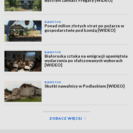
Bystrym zamiast Fregaty [WIDEO]
BIAŁYSTOK
Ponad milion złotych strat po pożarze w
gospodarstwie pod Łomżą [WIDEO]
BIAŁYSTOK
Białoruska sztuka na emigracji upamiętnia
wydarzenia po sfałszowanych wyborach
[WIDEO]
BIAŁYSTOK
Skutki nawałnicy w Podlaskiem [WIDEO]
ZOBACZ WIĘCEJ