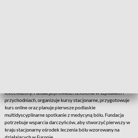
badaniach rozpoznano fibromialgię. Rodzice zauważyli
spadek aktywności córki, częste bóle, niewyspanie i złe
samopoczucie. W fundacji Zosia otrzymała kompleksową
opiekę fizjoterapeuty, psychoterapeuty i dietetyka, a
odpowiednie leczenie zaczęło przynosić efekty. Rodzina
podkreśla, że dzięki wsparciu specjalistów lepiej rozumie
przebieg choroby i z każdej wizyty wraca z nadzieją.
Według światowych danych ból przewlekły dotyczy co
najmniej 20% dzieci, a w Polsce działają tylko cztery
poradnie leczenia bólu u najmłodszych. Świadomość
problemu jest niska, brakuje specjalistów, a ból często jest
lekceważony. Fundacja prowadzi szkolenia w szpitalach i
przychodniach, organizuje kursy stacjonarne, przygotowuje
kurs online oraz planuje pierwsze podlaskie
multidyscyplinarne spotkanie z medycyną bólu. Fundacja
potrzebuje wsparcia darczyńców, aby stworzyć pierwszy w
kraju stacjonarny ośrodek leczenia bólu wzorowany na
działających w Europie.