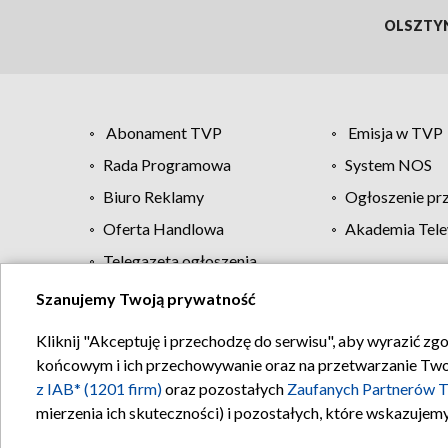
OLSZTY
Abonament TVP
Emisja w TVP
Rada Programowa
System NOS
Biuro Reklamy
Ogłoszenie pr
Oferta Handlowa
Akademia Tele
Telegazeta ogłoszenia
Szanujemy Twoją prywatność
Regulamin TVP
Kliknij "Akceptuję i przechodzę do serwisu", aby wyrazić zg
końcowym i ich przechowywanie oraz na przetwarzanie Twoich
z IAB* (1201 firm)
oraz pozostałych
Zaufanych Partnerów T
mierzenia ich skuteczności) i pozostałych, które wskazujemy