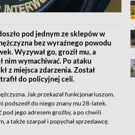
doszło pod jednym ze sklepów w
ni mężczyzna bez wyraźnego powodu
ek. Wyzywał go, groził mu, a
ął nim wymachiwać. Po ataku
ł z miejsca zdarzenia. Został
afił do policyjnej celi.
ężczyzna. Jak przekazał funkcjonariuszom,
mi podszedł do niego znany mu 28-latek.
ć pod jego adresem groźby, a po chwili
, a także szarpał i popychał sprzedawcę.