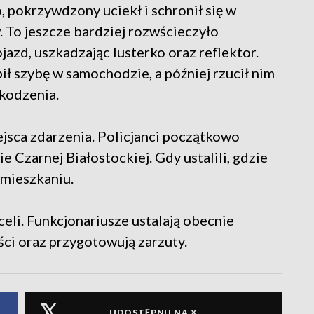
 pokrzywdzony uciekł i schronił się w
To jeszcze bardziej rozwścieczyło
azd, uszkadzając lusterko oraz reflektor.
ł szybę w samochodzie, a później rzucił nim
zkodzenia.
ejsca zdarzenia. Policjanci początkowo
e Czarnej Białostockiej. Gdy ustalili, gdzie
 mieszkaniu.
celi. Funkcjonariusze ustalają obecnie
ci oraz przygotowują zarzuty.
UDOSTĘPNIJ NA X