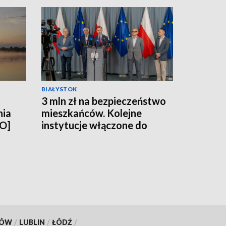
BIAŁYSTOK
3 mln zł na bezpieczeństwo
nia
mieszkańców. Kolejne
EO]
instytucje włączone do
systemu ochrony ludności
[WIDEO]
KÓW
/
LUBLIN
/
ŁÓDŹ
/