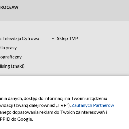
ROCŁAW
 Telewizja Cyfrowa
Sklep TVP
la prasy
tograficzny
sing (znaki)
klamy
Kontakt
rania danych, dostęp do informacji na Twoim urządzeniu
idacji (zwaną dalej również „TVP”),
Zaufanych Partnerów
anego dopasowania reklam do Twoich zainteresowań i
a PPID do Google.