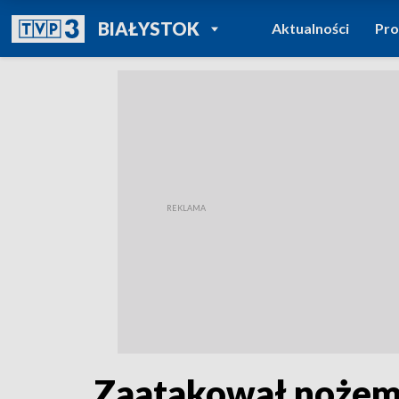
POWRÓT DO
BIAŁYSTOK
Aktualności
Pr
TVP REGIONY
Zaatakował nożem