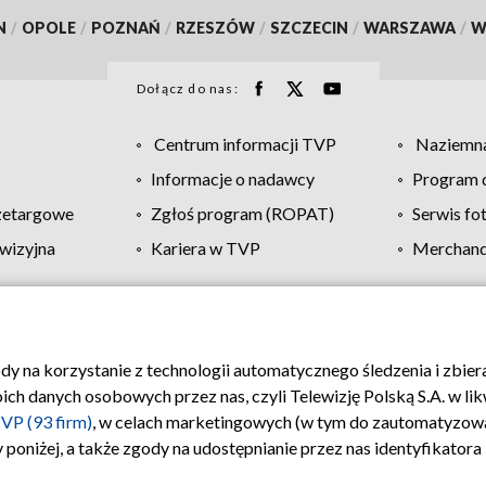
N
/
OPOLE
/
POZNAŃ
/
RZESZÓW
/
SZCZECIN
/
WARSZAWA
/
W
Dołącz do nas:
Centrum informacji TVP
Naziemna
Informacje o nadawcy
Program d
zetargowe
Zgłoś program (ROPAT)
Serwis fo
wizyjna
Kariera w TVP
Merchandi
Polityka prywatności
Moje zgody
Pomoc
Biuro re
ody na korzystanie z technologii automatycznego śledzenia i zbie
 danych osobowych przez nas, czyli Telewizję Polską S.A. w likw
VP (93 firm)
, w celach marketingowych (w tym do zautomatyzow
 poniżej, a także zgody na udostępnianie przez nas identyfikator