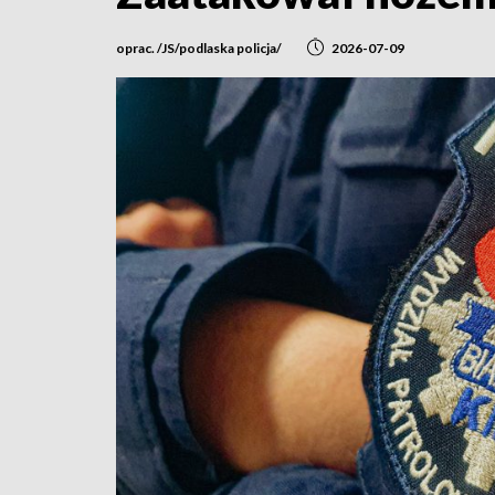
oprac. /JS/podlaska policja/
2026-07-09