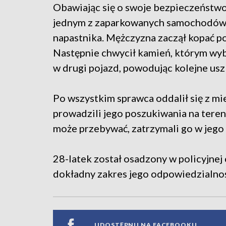
Obawiając się o swoje bezpieczeństwo,
jednym z zaparkowanych samochodów. 
napastnika. Mężczyzna zaczął kopać poj
Następnie chwycił kamień, którym wybi
w drugi pojazd, powodując kolejne us
Po wszystkim sprawca oddalił się z mi
prowadzili jego poszukiwania na tereni
może przebywać, zatrzymali go w jego
28-latek został osadzony w policyjnej 
dokładny zakres jego odpowiedzialnoś
UDOSTĘPNIJ NA FACEBOOKU