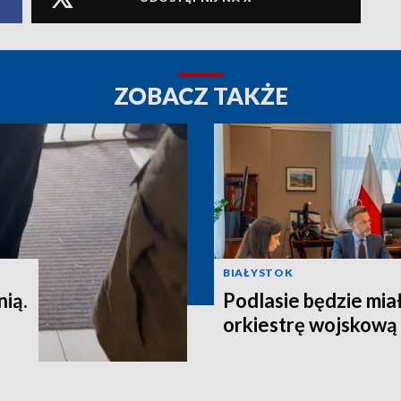
ZOBACZ TAKŻE
BIAŁYSTOK
nią.
Podlasie będzie mia
orkiestrę wojskową