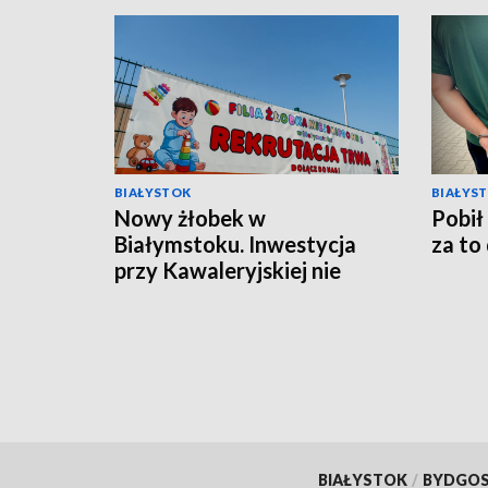
BIAŁYSTOK
BIAŁYS
Nowy żłobek w
Pobił
Białymstoku. Inwestycja
za to
przy Kawaleryjskiej nie
powstanie
BIAŁYSTOK
/
BYDGO