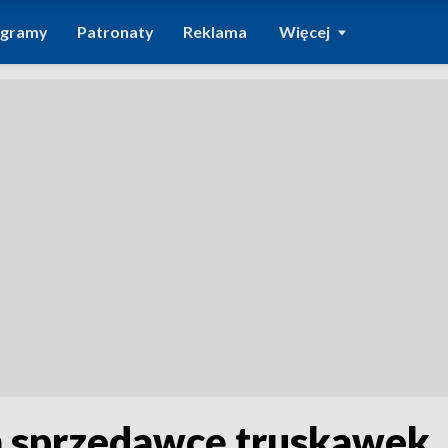
ogramy
Patronaty
Reklama
Więcej
 sprzedawcę truskawek