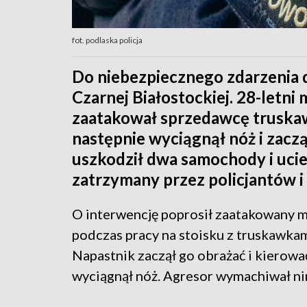
fot. podlaska policja
Do niebezpiecznego zdarzenia 
Czarnej Białostockiej. 28-let
zaatakował sprzedawcę truskaw
następnie wyciągnął nóż i zacz
uszkodził dwa samochody i uciek
zatrzymany przez policjantów i tr
O interwencję poprosił zaatakowany m
podczas pracy na stoisku z truskawka
Napastnik zaczął go obrażać i kierowa
wyciągnął nóż. Agresor wymachiwał nim