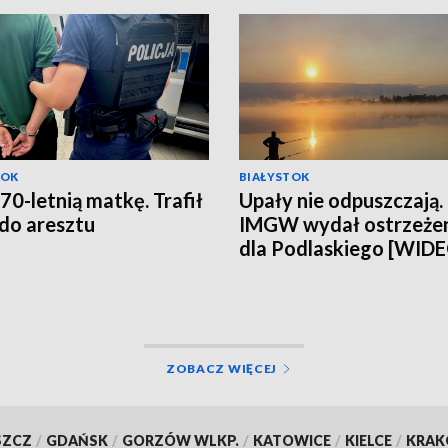
TOK
BIAŁYSTOK
 70-letnią matkę. Trafił
Upały nie odpuszczają.
 do aresztu
IMGW wydał ostrzeże
dla Podlaskiego [WID
ZOBACZ WIĘCEJ
SZCZ
/
GDAŃSK
/
GORZÓW WLKP.
/
KATOWICE
/
KIELCE
/
KRA