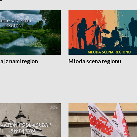
j z nami region
Młoda scena regionu