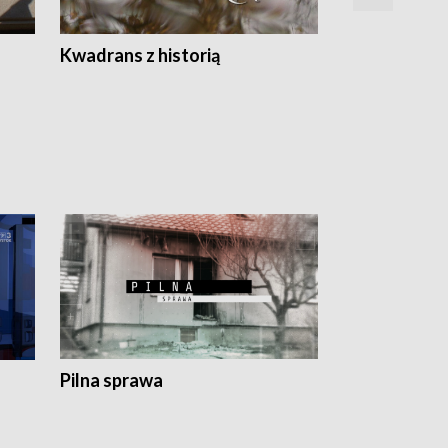
Z
Kwadrans z historią
Kartki z kal
Pilna sprawa