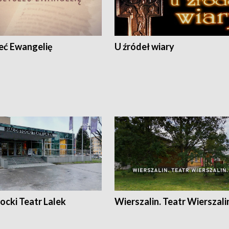
eć Ewangelię
U źródeł wiary
ocki Teatr Lalek
Wierszalin. Teatr Wierszali