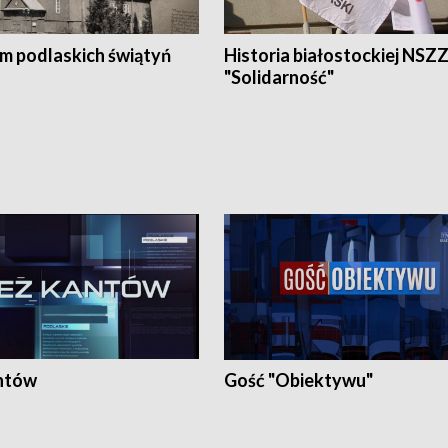
em podlaskich świątyń
Historia białostockiej NSZ
"Solidarność"
ntów
Gość "Obiektywu"