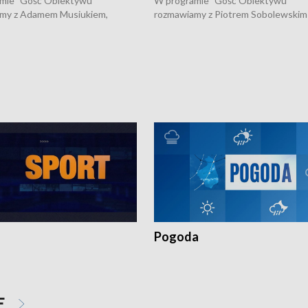
mie "Gość Obiektywu"
W programie "Gość Obiektywu"
my z Adamem Musiukiem,
rozmawiamy z Piotrem Sobolewskim
m wojewódzkim konserwatorem
Towarzystwa Amickus o możliwości
o kondycji zabytków w regionie
wsparcia osób dotkniętych przemocą
 wniosków na prace
działaniu Ośrodka Pomocy Osobom
torskie.
Pokrzywdzonym Przestępstwem.
Pogoda
E