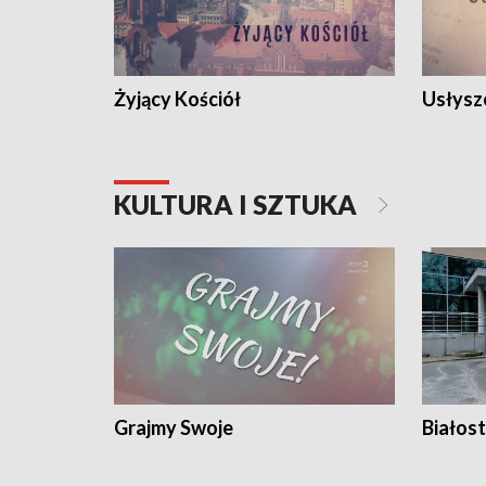
Żyjący Kościół
Usłysz
KULTURA I SZTUKA
Grajmy Swoje
Białost