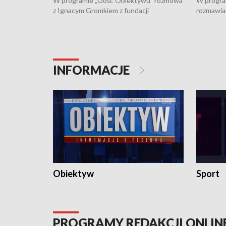
W programie „Gość Obiektywu” rozmowa
W progra
z Ignacym Gromkiem z fundacji
rozmawia
"Przystanek Autyzm" o opiece dorosłych
podlaski
osób autystycznych oraz potrzebie
zabytków 
dziennej i całodobowej opieki.
i naborze
konserwa
INFORMACJE
Obiektyw
Sport
PROGRAMY REDAKCJI ONLIN