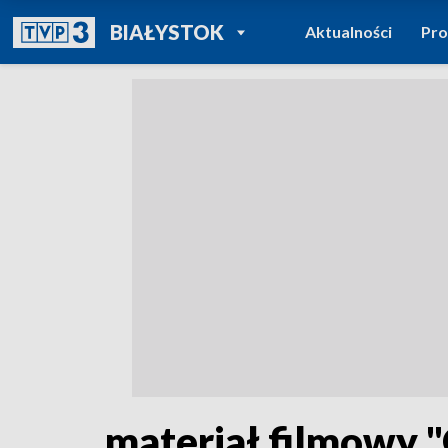
POWRÓT DO
BIAŁYSTOK
Aktualności
Pr
TVP REGIONY
materiał filmowy 