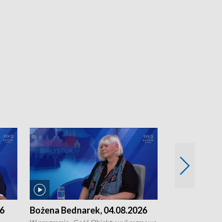
26
Bożena Bednarek, 04.08.2026
dr Katarzyna
03.08.2026