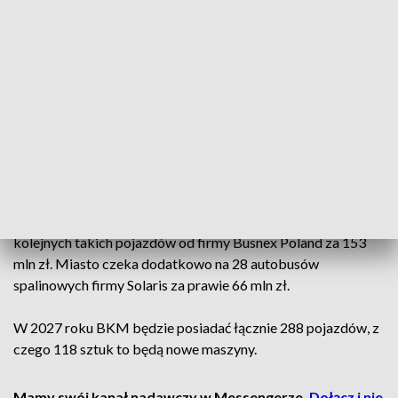
pojazdów oraz 29 szybkich ładowarek. Autobusy posiadają
klimatyzację, ogrzewanie, duże ekrany oraz specjalne miejsca
dla osób na wózkach. Zasięg 400 kilometrów pozwala na
całodzienną pracę. Władze miasta zapowiadają testy nowych
maszyn również na trasach wokół granic miasta. Urzędnicy
przekazali po 10 sztuk do 3 miejskich spółek, które działają
w Białostockiej Komunikacji Miejskiej.
BKM wykorzystuje obecnie na drogach 50 elektrycznych.
Tadeusz Truskolaski, prezydent Białegostoku, zapowiada
wzrost tej liczby do 110 w 2027 roku. Ratusz kupił 60
kolejnych takich pojazdów od firmy Busnex Poland za 153
mln zł. Miasto czeka dodatkowo na 28 autobusów
spalinowych firmy Solaris za prawie 66 mln zł.
W 2027 roku BKM będzie posiadać łącznie 288 pojazdów, z
czego 118 sztuk to będą nowe maszyny.
Mamy swój kanał nadawczy w Messengerze.
Dołącz i nie