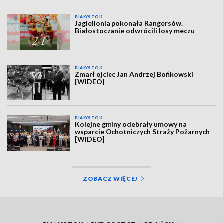
BIAŁYSTOK
Jagiellonia pokonała Rangersów.
Białostoczanie odwrócili losy meczu
BIAŁYSTOK
Zmarł ojciec Jan Andrzej Bońkowski
[WIDEO]
BIAŁYSTOK
Kolejne gminy odebrały umowy na
wsparcie Ochotniczych Straży Pożarnych
[WIDEO]
ZOBACZ WIĘCEJ