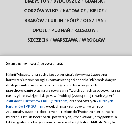
BIAŁYSTOK
/
BYDGOSZCZ
/
GDAŃSK
/
GORZÓW WLKP.
/
KATOWICE
/
KIELCE
/
KRAKÓW
/
LUBLIN
/
ŁÓDŹ
/
OLSZTYN
/
OPOLE
/
POZNAŃ
/
RZESZÓW
/
SZCZECIN
/
WARSZAWA
/
WROCŁAW
Szanujemy Twoją prywatność
Dołącz do nas:
Kliknij "Akceptuję i przechodzę do serwisu", aby wyrazić zgody na
korzystanie z technologii automatycznego śledzenia i zbierania danych,
TVP
dostęp do informacji na Twoim urządzeniu końcowym i ich
Abonament TVP
przechowywanie oraz na przetwarzanie Twoich danych osobowych przez
Regulamin TVP
nas, czyli Telewizję Polską S.A. w likwidacji (zwaną dalej również „TVP”),
Emisja w TVP
Polityka prywatności
Zaufanych Partnerów z IAB* (1201 firm)
oraz pozostałych
Zaufanych
Partnerów TVP (93 firm)
, w celach marketingowych (w tym do
Centrum informacji TVP
Moje zgody
zautomatyzowanego dopasowania reklam do Twoich zainteresowań i
mierzenia ich skuteczności) i pozostałych, które wskazujemy poniżej, a
Naziemna Telewizja Cyfrowa
Pomoc
także zgody na udostępnianie przez nas identyfikatora PPID do Google.
Sklep TVP
Biuro reklamy