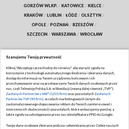
GORZÓW WLKP.
/
KATOWICE
/
KIELCE
/
KRAKÓW
/
LUBLIN
/
ŁÓDŹ
/
OLSZTYN
/
OPOLE
/
POZNAŃ
/
RZESZÓW
/
SZCZECIN
/
WARSZAWA
/
WROCŁAW
Szanujemy Twoją prywatność
Dołącz do nas:
Kliknij "Akceptuję i przechodzę do serwisu", aby wyrazić zgody na
korzystanie z technologii automatycznego śledzenia i zbierania danych,
TVP
dostęp do informacji na Twoim urządzeniu końcowym i ich
Abonament TVP
przechowywanie oraz na przetwarzanie Twoich danych osobowych przez
Regulamin TVP
nas, czyli Telewizję Polską S.A. w likwidacji (zwaną dalej również „TVP”),
Emisja w TVP
Polityka prywatności
Zaufanych Partnerów z IAB* (1201 firm)
oraz pozostałych
Zaufanych
Partnerów TVP (93 firm)
, w celach marketingowych (w tym do
Centrum informacji TVP
Moje zgody
zautomatyzowanego dopasowania reklam do Twoich zainteresowań i
mierzenia ich skuteczności) i pozostałych, które wskazujemy poniżej, a
Naziemna Telewizja Cyfrowa
Pomoc
także zgody na udostępnianie przez nas identyfikatora PPID do Google.
Sklep TVP
Biuro reklamy
Twoje dane osobowe zbierane podczas odwiedzania przez Ciebie naszych