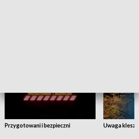
Grajmy Swoje
Białostocki Te
NAUKA I EDUKACJA
Przygotowani i bezpieczni
Uwaga kleszc