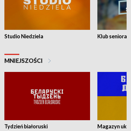
Studio Niedziela
Klub seniora
MNIEJSZOŚCI
Tydzień białoruski
Magazyn ukra