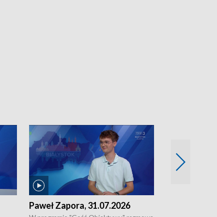
Paweł Zapora, 31.07.2026
Jacek Brzozo