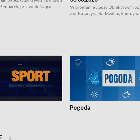
mie „Gość Obiektywu” rozmowa
 Bednarek, przewodnicząca
W programie „Gość Obiektywu” ro
kiej Rady Seniorów, o walce z
z dr Katarzyną Radziwiłko, koordyna
ią, pomysłach na to jak
projektu "Etnomozaika. Współczes
osoby starsze z domów i jak
dziedzictwo kulturowe wsi" o tym, j
t to by nie były same.
wygląda dzisiejsza kultura polskiej w
Pogoda
E