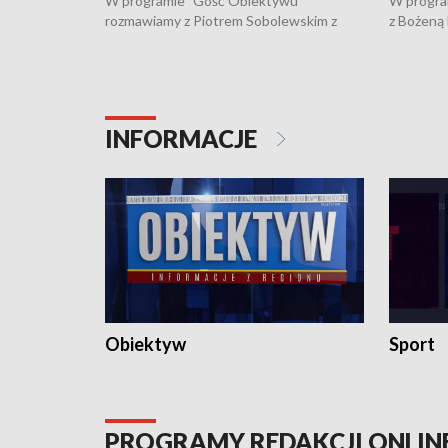
W programie "Gość Obiektywu"
W progra
rozmawiamy z Piotrem Sobolewskim z
z Bożeną
Towarzystwa Amickus o możliwościach
Białostoc
wsparcia osób dotkniętych przemocą i
samotnośc
działaniu Ośrodka Pomocy Osobom
wyciągać 
Pokrzywdzonym Przestępstwem.
ważne jes
INFORMACJE
Obiektyw
Sport
PROGRAMY REDAKCJI ONLIN