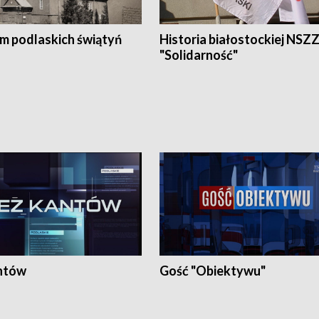
em podlaskich świątyń
Historia białostockiej NSZ
"Solidarność"
ntów
Gość "Obiektywu"