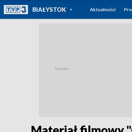
POWRÓT DO
BIAŁYSTOK
Aktualności
Pr
TVP REGIONY
Materiał filmowy 