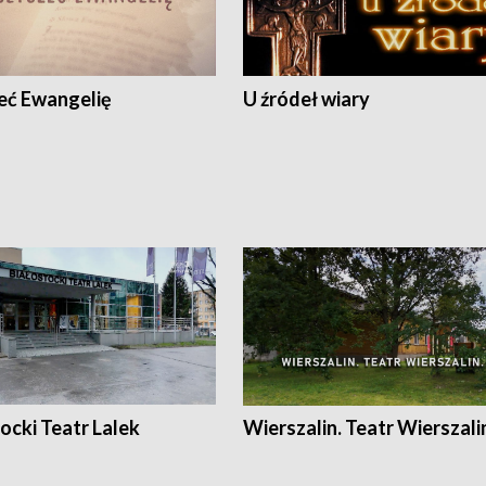
eć Ewangelię
U źródeł wiary
ocki Teatr Lalek
Wierszalin. Teatr Wierszali