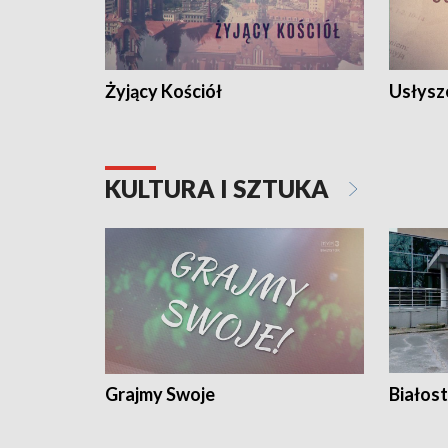
Żyjący Kościół
Usłysz
KULTURA I SZTUKA
Grajmy Swoje
Białost