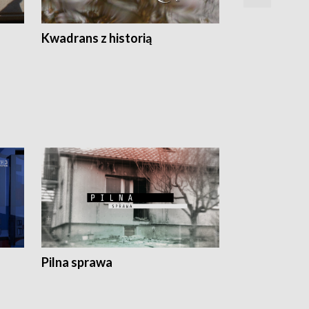
Z
Kwadrans z historią
Kartki z kal
Pilna sprawa