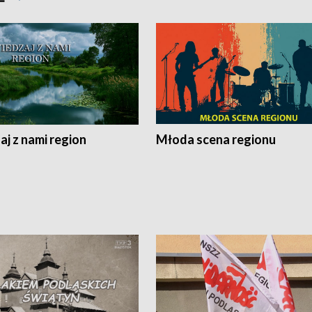
j z nami region
Młoda scena regionu