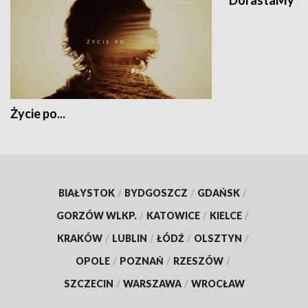
DorastaMy
Życie po...
BIAŁYSTOK
/
BYDGOSZCZ
/
GDAŃSK
/
GORZÓW WLKP.
/
KATOWICE
/
KIELCE
/
KRAKÓW
/
LUBLIN
/
ŁÓDŹ
/
OLSZTYN
/
OPOLE
/
POZNAŃ
/
RZESZÓW
/
SZCZECIN
/
WARSZAWA
/
WROCŁAW