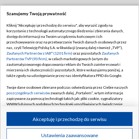
Szanujemy Twoją prywatność
Dołącz do nas:
Kliknij "Akceptuję i przechodzę do serwisu", aby wyrazić zgody na
korzystanie z technologii automatycznego śledzenia i zbierania danych,
TVP
dostęp do informacji na Twoim urządzeniu końcowym i ich
Abonament TVP
przechowywanie oraz na przetwarzanie Twoich danych osobowych przez
Regulamin TVP
nas, czyli Telewizję Polską S.A. w likwidacji (zwaną dalej również „TVP”),
Emisja w TVP
Zaufanych Partnerów z IAB* (1201 firm)
oraz pozostałych
Zaufanych
Polityka prywatności
Partnerów TVP (93 firm)
, w celach marketingowych (w tym do
Centrum informacji TVP
Moje zgody
zautomatyzowanego dopasowania reklam do Twoich zainteresowań i
mierzenia ich skuteczności) i pozostałych, które wskazujemy poniżej, a
Naziemna Telewizja Cyfrowa
Pomoc
także zgody na udostępnianie przez nas identyfikatora PPID do Google.
Sklep TVP
Biuro reklamy
Twoje dane osobowe zbierane podczas odwiedzania przez Ciebie naszych
Rada Programowa
poszczególnych serwisów
zwanych dalej „Portalem”, w tym informacje
Kontakt
zapisywane za pomocą technologii takich jak: pliki cookie, sygnalizatory
System NOS
WWW lub innych podobnych technologii umożliwiających świadczenie
dopasowanych i bezpiecznych usług, personalizację treści oraz reklam,
Informacje o nadawcy
Kanały
udostępnianie funkcji mediów społecznościowych oraz analizowanie
Akceptuję i przechodzę do serwisu
ruchu w Internecie.
Program dla prasy
©2026 Telewizja Polska S.A. w likwidacji
Biuro Reklamy
Twoje dane osobowe zbierane podczas odwiedzania przez Ciebie
Ustawienia zaawansowane
poszczególnych serwisów
na Portalu, takie jak adresy IP, identyfikatory