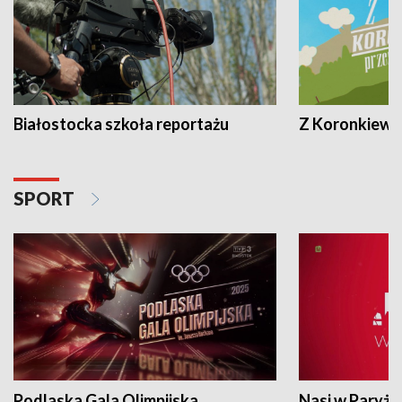
Białostocka szkoła reportażu
Z Koronkiewic
SPORT
Podlaska Gala Olimpijska
Nasi w Paryżu