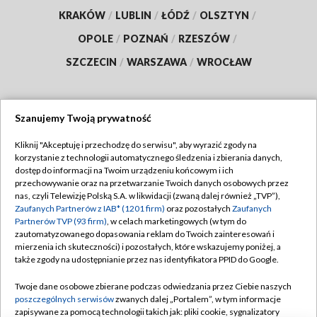
KRAKÓW
/
LUBLIN
/
ŁÓDŹ
/
OLSZTYN
/
OPOLE
/
POZNAŃ
/
RZESZÓW
/
SZCZECIN
/
WARSZAWA
/
WROCŁAW
Szanujemy Twoją prywatność
Dołącz do nas:
Kliknij "Akceptuję i przechodzę do serwisu", aby wyrazić zgody na
korzystanie z technologii automatycznego śledzenia i zbierania danych,
TVP
dostęp do informacji na Twoim urządzeniu końcowym i ich
Abonament TVP
przechowywanie oraz na przetwarzanie Twoich danych osobowych przez
Regulamin TVP
nas, czyli Telewizję Polską S.A. w likwidacji (zwaną dalej również „TVP”),
Emisja w TVP
Polityka prywatności
Zaufanych Partnerów z IAB* (1201 firm)
oraz pozostałych
Zaufanych
Partnerów TVP (93 firm)
, w celach marketingowych (w tym do
Centrum informacji TVP
Moje zgody
zautomatyzowanego dopasowania reklam do Twoich zainteresowań i
mierzenia ich skuteczności) i pozostałych, które wskazujemy poniżej, a
Naziemna Telewizja Cyfrowa
Pomoc
także zgody na udostępnianie przez nas identyfikatora PPID do Google.
Sklep TVP
Biuro reklamy
Twoje dane osobowe zbierane podczas odwiedzania przez Ciebie naszych
Rada Programowa
Kontakt
poszczególnych serwisów
zwanych dalej „Portalem”, w tym informacje
zapisywane za pomocą technologii takich jak: pliki cookie, sygnalizatory