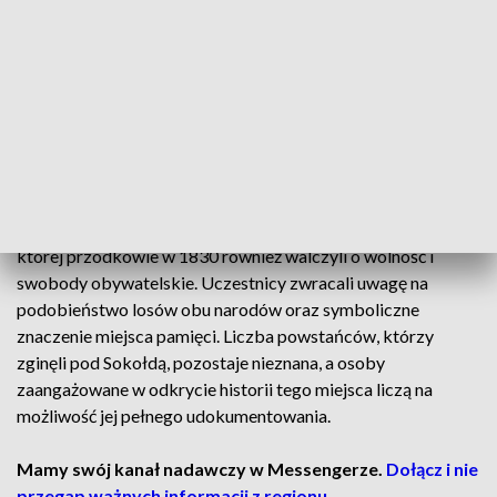
carskie. Rosjanie pochowali ich w przydrożnym rowie, a
prawdziwą historię tego miejsca odkryła w 2010 grupa
miłośników lokalnych dziejów dzięki zapiskom w księgach
parafialnych Szudziałowa. Mieszkańcy pielęgnują pamięć o
powstańcach i podkreślają znaczenie patriotyzmu oraz
świadomości historycznej.
Tegoroczne uroczystości rocznicowe miały wyjątkowy
charakter, ponieważ wzięła w nich udział młodzież z Belgii,
której przodkowie w 1830 również walczyli o wolność i
swobody obywatelskie. Uczestnicy zwracali uwagę na
podobieństwo losów obu narodów oraz symboliczne
znaczenie miejsca pamięci. Liczba powstańców, którzy
zginęli pod Sokołdą, pozostaje nieznana, a osoby
zaangażowane w odkrycie historii tego miejsca liczą na
możliwość jej pełnego udokumentowania.
Mamy swój kanał nadawczy w Messengerze.
Dołącz i nie
przegap ważnych informacji z regionu.