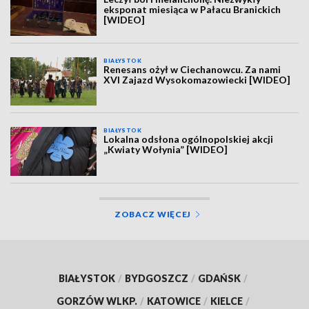
eksponat miesiąca w Pałacu Branickich
[WIDEO]
BIAŁYSTOK
Renesans ożył w Ciechanowcu. Za nami
XVI Zajazd Wysokomazowiecki [WIDEO]
BIAŁYSTOK
Lokalna odsłona ogólnopolskiej akcji
„Kwiaty Wołynia” [WIDEO]
ZOBACZ WIĘCEJ
BIAŁYSTOK
/
BYDGOSZCZ
/
GDAŃSK
/
GORZÓW WLKP.
/
KATOWICE
/
KIELCE
/