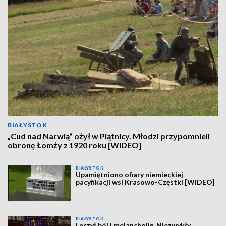
BIAŁYSTOK
„Cud nad Narwią” ożył w Piątnicy. Młodzi przypomnieli
obronę Łomży z 1920 roku [WIDEO]
BIAŁYSTOK
Upamiętniono ofiary niemieckiej
pacyfikacji wsi Krasowo-Częstki [WIDEO]
BIAŁYSTOK
Leczył ból i melancholię. Niezwykły