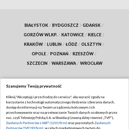
BIAŁYSTOK
/
BYDGOSZCZ
/
GDAŃSK
/
GORZÓW WLKP.
/
KATOWICE
/
KIELCE
/
KRAKÓW
/
LUBLIN
/
ŁÓDŹ
/
OLSZTYN
/
OPOLE
/
POZNAŃ
/
RZESZÓW
/
SZCZECIN
/
WARSZAWA
/
WROCŁAW
Szanujemy Twoją prywatność
Dołącz do nas:
Kliknij "Akceptuję i przechodzę do serwisu", aby wyrazić zgody na
korzystanie z technologii automatycznego śledzenia i zbierania danych,
TVP
dostęp do informacji na Twoim urządzeniu końcowym i ich
Abonament TVP
przechowywanie oraz na przetwarzanie Twoich danych osobowych przez
Regulamin TVP
nas, czyli Telewizję Polską S.A. w likwidacji (zwaną dalej również „TVP”),
Emisja w TVP
Polityka prywatności
Zaufanych Partnerów z IAB* (1201 firm)
oraz pozostałych
Zaufanych
Partnerów TVP (93 firm)
, w celach marketingowych (w tym do