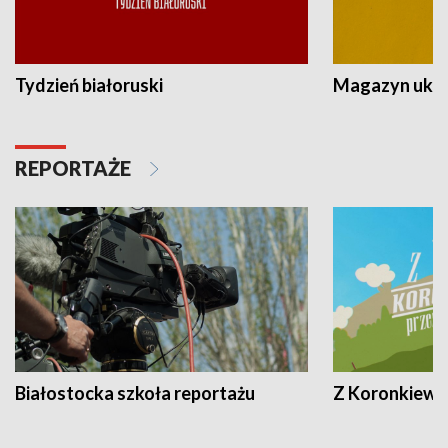
Tydzień białoruski
Magazyn ukra
REPORTAŻE
Białostocka szkoła reportażu
Z Koronkiewic