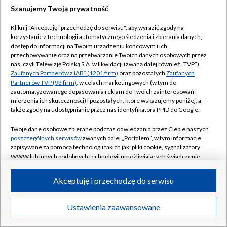
Szanujemy Twoją prywatność
Kliknij "Akceptuję i przechodzę do serwisu", aby wyrazić zgody na
korzystanie z technologii automatycznego śledzenia i zbierania danych,
dostęp do informacji na Twoim urządzeniu końcowym i ich
przechowywanie oraz na przetwarzanie Twoich danych osobowych przez
nas, czyli Telewizję Polską S.A. w likwidacji (zwaną dalej również „TVP”),
Zaufanych Partnerów z IAB* (1201 firm)
oraz pozostałych
Zaufanych
Partnerów TVP (93 firm)
, w celach marketingowych (w tym do
zautomatyzowanego dopasowania reklam do Twoich zainteresowań i
mierzenia ich skuteczności) i pozostałych, które wskazujemy poniżej, a
także zgody na udostępnianie przez nas identyfikatora PPID do Google.
Twoje dane osobowe zbierane podczas odwiedzania przez Ciebie naszych
poszczególnych serwisów
zwanych dalej „Portalem”, w tym informacje
zapisywane za pomocą technologii takich jak: pliki cookie, sygnalizatory
WWW lub innych podobnych technologii umożliwiających świadczenie
dopasowanych i bezpiecznych usług, personalizację treści oraz reklam,
udostępnianie funkcji mediów społecznościowych oraz analizowanie
Akceptuję i przechodzę do serwisu
ruchu w Internecie.
Twoje dane osobowe zbierane podczas odwiedzania przez Ciebie
Ustawienia zaawansowane
poszczególnych serwisów
na Portalu, takie jak adresy IP, identyfikatory
Twoich urządzeń końcowych i identyfikatory plików cookie, informacje o