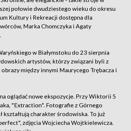
wszej połowie dwudziestego wieku do okresu
m Kultury i Rekreacji dostępna dla
twórców, Marka Chomczyka i Agaty
.
 Waryńskiego w Białymstoku do 23 sierpnia
ydowskich artystów, którzy związani byli z
 obrazy między innymi Maurycego Trębacza i
na oglądać nowe ekspozycje. Przy Wiktorii 5
ka, "Extraction". Fotografie z Górnego
ł kształtują charakter środowiska. To już
erfect", zdjęcia Wojciecha Wojtkielewicza.