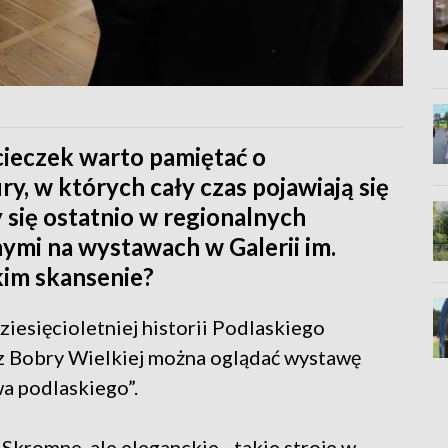
cieczek warto pamiętać o
ry, w których cały czas pojawiają się
 się ostatnio w regionalnych
nymi na wystawach w Galerii im.
kim skansenie?
ziesięcioletniej historii Podlaskiego
 Bobry Wielkiej można oglądać wystawę
wa podlaskiego”.
Skromne, ale eleganckie - takie stroje w