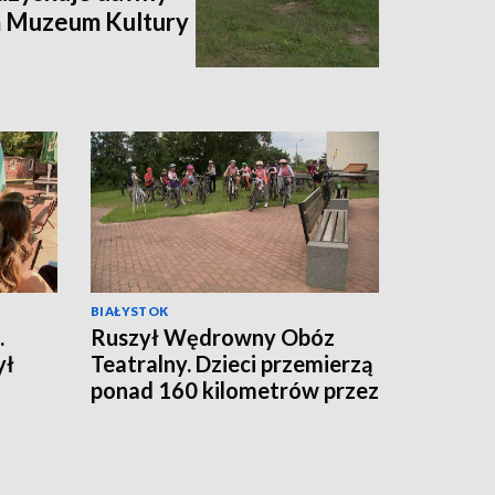
m Muzeum Kultury
BIAŁYSTOK
.
Ruszył Wędrowny Obóz
ył
Teatralny. Dzieci przemierzą
ponad 160 kilometrów przez
Puszczę Knyszyńską
[WIDEO]