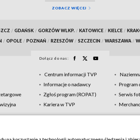
ZOBACZ WIĘCEJ
SZCZ
/
GDAŃSK
/
GORZÓW WLKP.
/
KATOWICE
/
KIELCE
/
KRA
N
/
OPOLE
/
POZNAŃ
/
RZESZÓW
/
SZCZECIN
/
WARSZAWA
/
W
Dołącz do nas:
Centrum informacji TVP
Naziemna
Informacje o nadawcy
Program d
zetargowe
Zgłoś program (ROPAT)
Serwis fo
wizyjna
Kariera w TVP
Merchandi
Polityka prywatności
Moje zgody
Pomoc
Biuro re
ody na korzystanie z technologii automatycznego śledzenia i zbie