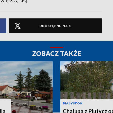
większą siłą.
UDOSTĘPNIJ NA X
ZOBACZ TAKŻE
BIAŁYSTOK
dla
Chałupa z Plutycz 