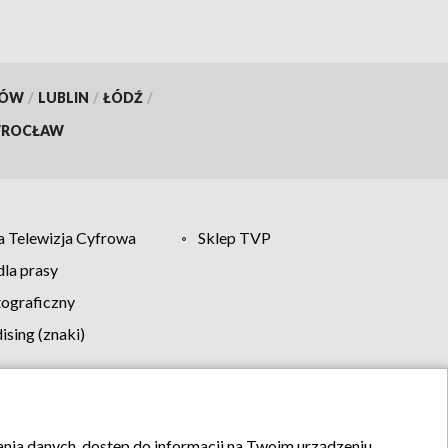
KÓW
/
LUBLIN
/
ŁÓDŹ
/
ROCŁAW
 Telewizja Cyfrowa
Sklep TVP
la prasy
tograficzny
sing (znaki)
klamy
Kontakt
rania danych, dostęp do informacji na Twoim urządzeniu