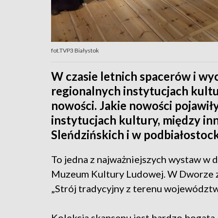
fot.TVP3 Białystok
W czasie letnich spacerów i wy
regionalnych instytucjach kultu
nowości. Jakie nowości pojawiły
instytucjach kultury, między in
Sleńdzińskich i w podbiałostoc
To jedna z najważniejszych wystaw w d
Muzeum Kultury Ludowej. W Dworze z
„Strój tradycyjny z terenu województ
Kolekcja skansenu jest bardzo bogata. 