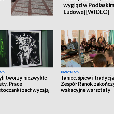
wygląd w Podlaski
Ludowej [WIDEO]
TOK
BIAŁYSTOK
yli tworzy niezwykłe
Taniec, śpiew i tradycja
ety. Prace
Zespół Ranok zakończ
stoczanki zachwycają
wakacyjne warsztaty
olu [WIDEO]
[WIDEO]