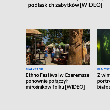
podlaskich zabytków [WIDEO]
BIAŁYSTOK
BIAŁYS
Ethno Festiwal w Czeremsze
Z win
ponownie połączył
portr
miłośników folku [WIDEO]
biało
w Op