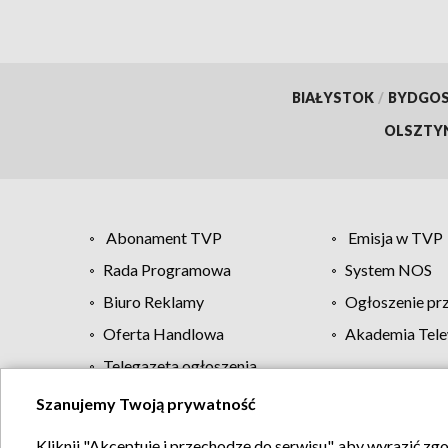
BIAŁYSTOK
/
BYDGO
OLSZTY
Abonament TVP
Emisja w TVP
Rada Programowa
System NOS
Biuro Reklamy
Ogłoszenie pr
Oferta Handlowa
Akademia Tele
Telegazeta ogłoszenia
Szanujemy Twoją prywatność
Regulamin TVP
Kliknij "Akceptuję i przechodzę do serwisu", aby wyrazić zg