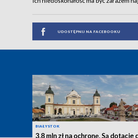
Ich niedoskonałość ma być zarazem naj
UDOSTĘPNIJ NA FACEBOOKU
BIAŁYSTOK
3,8 mln zł na ochronę. Są dotacje 