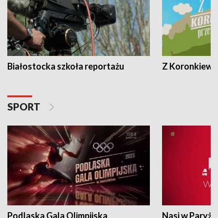
Białostocka szkoła reportażu
Z Koronkiewic
SPORT
Podlaska Gala Olimpijska
Nasi w Paryżu