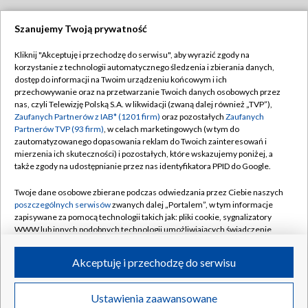
Szanujemy Twoją prywatność
Dołącz do nas:
Kliknij "Akceptuję i przechodzę do serwisu", aby wyrazić zgody na
korzystanie z technologii automatycznego śledzenia i zbierania danych,
TVP
dostęp do informacji na Twoim urządzeniu końcowym i ich
Abonament TVP
przechowywanie oraz na przetwarzanie Twoich danych osobowych przez
Regulamin TVP
nas, czyli Telewizję Polską S.A. w likwidacji (zwaną dalej również „TVP”),
Emisja w TVP
Polityka prywatności
Zaufanych Partnerów z IAB* (1201 firm)
oraz pozostałych
Zaufanych
Partnerów TVP (93 firm)
, w celach marketingowych (w tym do
Centrum informacji TVP
Moje zgody
zautomatyzowanego dopasowania reklam do Twoich zainteresowań i
mierzenia ich skuteczności) i pozostałych, które wskazujemy poniżej, a
Naziemna Telewizja Cyfrowa
Pomoc
także zgody na udostępnianie przez nas identyfikatora PPID do Google.
Sklep TVP
Biuro reklamy
Twoje dane osobowe zbierane podczas odwiedzania przez Ciebie naszych
Rada Programowa
Kontakt
poszczególnych serwisów
zwanych dalej „Portalem”, w tym informacje
zapisywane za pomocą technologii takich jak: pliki cookie, sygnalizatory
System NOS
WWW lub innych podobnych technologii umożliwiających świadczenie
dopasowanych i bezpiecznych usług, personalizację treści oraz reklam,
Informacje o nadawcy
Kanały
udostępnianie funkcji mediów społecznościowych oraz analizowanie
Akceptuję i przechodzę do serwisu
ruchu w Internecie.
Program dla prasy
©2026 Telewizja Polska S.A. w likwidacji
Biuro Reklamy
Twoje dane osobowe zbierane podczas odwiedzania przez Ciebie
Ustawienia zaawansowane
poszczególnych serwisów
na Portalu, takie jak adresy IP, identyfikatory