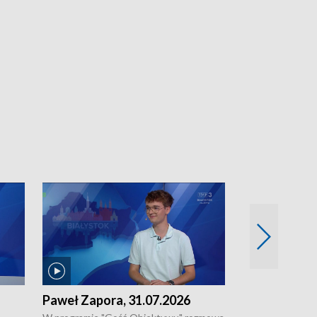
Paweł Zapora, 31.07.2026
Jacek Brzozo