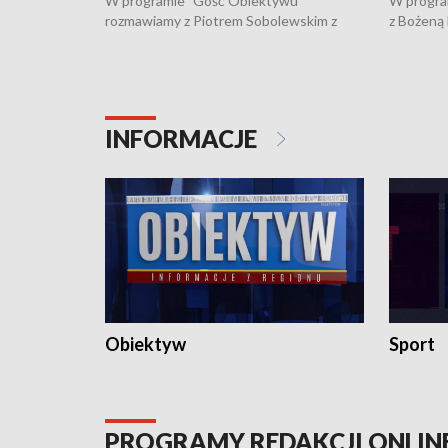
W programie "Gość Obiektywu"
W progra
rozmawiamy z Piotrem Sobolewskim z
z Bożeną
Towarzystwa Amickus o możliwościach
Białostoc
wsparcia osób dotkniętych przemocą i
samotnośc
działaniu Ośrodka Pomocy Osobom
wyciągać 
Pokrzywdzonym Przestępstwem.
ważne jes
INFORMACJE
Obiektyw
Sport
PROGRAMY REDAKCJI ONLIN