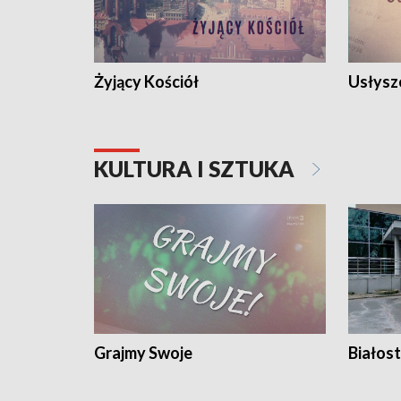
Żyjący Kościół
Usłysz
KULTURA I SZTUKA
Grajmy Swoje
Białost