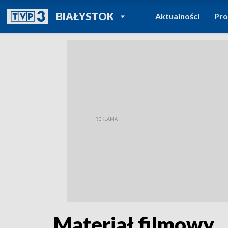
POWRÓT DO
BIAŁYSTOK
Aktualności
Pr
TVP REGIONY
Materiał filmowy