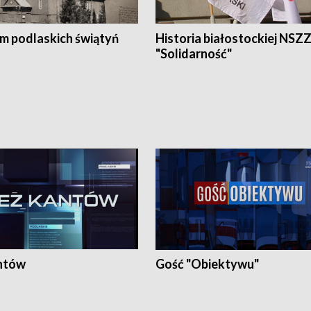
em podlaskich świątyń
Historia białostockiej NSZ
"Solidarność"
ntów
Gość "Obiektywu"