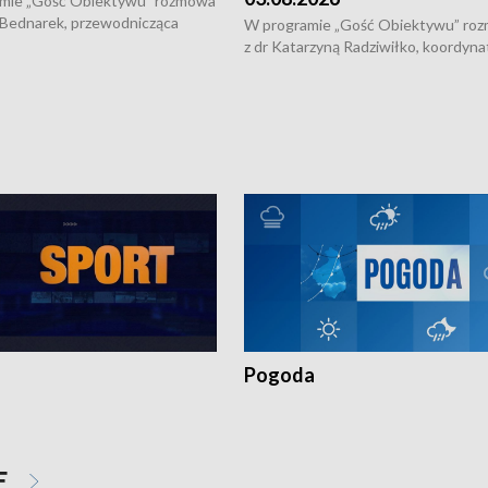
mie „Gość Obiektywu” rozmowa
 Bednarek, przewodnicząca
W programie „Gość Obiektywu” ro
kiej Rady Seniorów, o walce z
z dr Katarzyną Radziwiłko, koordyna
ią, pomysłach na to jak
projektu "Etnomozaika. Współczes
osoby starsze z domów i jak
dziedzictwo kulturowe wsi" o tym, j
t to by nie były same.
wygląda dzisiejsza kultura polskiej w
Pogoda
E