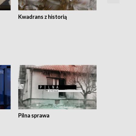
Z
Kwadrans z historią
Kartki z kal
Pilna sprawa