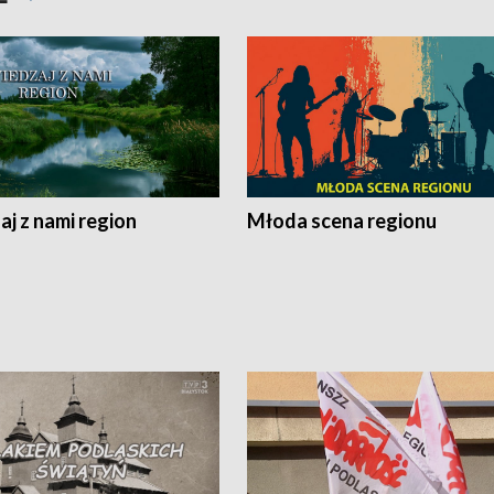
j z nami region
Młoda scena regionu