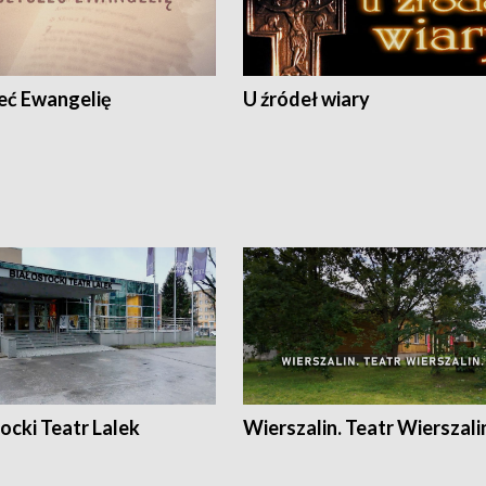
eć Ewangelię
U źródeł wiary
ocki Teatr Lalek
Wierszalin. Teatr Wierszali