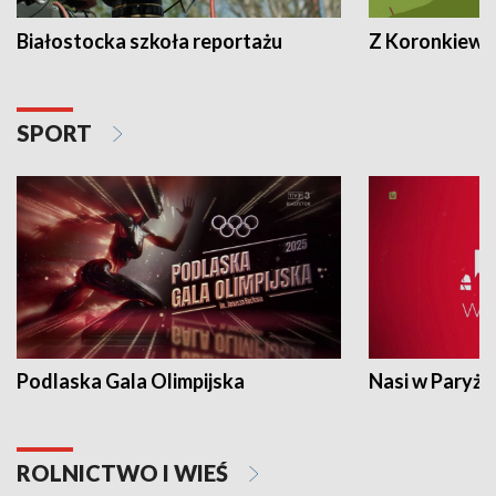
Białostocka szkoła reportażu
Z Koronkiewic
SPORT
Podlaska Gala Olimpijska
Nasi w Paryżu
ROLNICTWO I WIEŚ