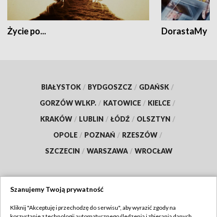
Życie po...
DorastaMy
BIAŁYSTOK
/
BYDGOSZCZ
/
GDAŃSK
/
GORZÓW WLKP.
/
KATOWICE
/
KIELCE
/
KRAKÓW
/
LUBLIN
/
ŁÓDŹ
/
OLSZTYN
/
OPOLE
/
POZNAŃ
/
RZESZÓW
/
SZCZECIN
/
WARSZAWA
/
WROCŁAW
Szanujemy Twoją prywatność
Dołącz do nas:
Kliknij "Akceptuję i przechodzę do serwisu", aby wyrazić zgody na
korzystanie z technologii automatycznego śledzenia i zbierania danych,