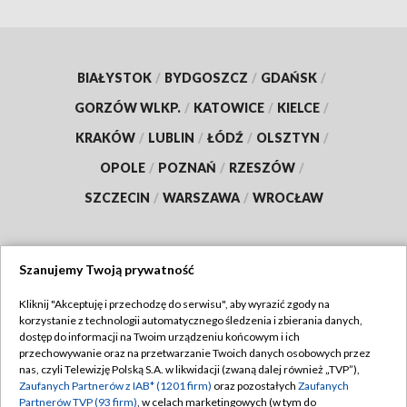
BIAŁYSTOK
/
BYDGOSZCZ
/
GDAŃSK
/
GORZÓW WLKP.
/
KATOWICE
/
KIELCE
/
KRAKÓW
/
LUBLIN
/
ŁÓDŹ
/
OLSZTYN
/
OPOLE
/
POZNAŃ
/
RZESZÓW
/
SZCZECIN
/
WARSZAWA
/
WROCŁAW
Szanujemy Twoją prywatność
Dołącz do nas:
Kliknij "Akceptuję i przechodzę do serwisu", aby wyrazić zgody na
korzystanie z technologii automatycznego śledzenia i zbierania danych,
TVP
dostęp do informacji na Twoim urządzeniu końcowym i ich
Abonament TVP
przechowywanie oraz na przetwarzanie Twoich danych osobowych przez
Regulamin TVP
nas, czyli Telewizję Polską S.A. w likwidacji (zwaną dalej również „TVP”),
Emisja w TVP
Polityka prywatności
Zaufanych Partnerów z IAB* (1201 firm)
oraz pozostałych
Zaufanych
Partnerów TVP (93 firm)
, w celach marketingowych (w tym do