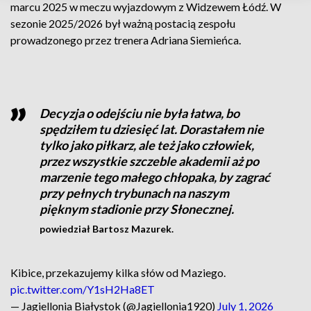
marcu 2025 w meczu wyjazdowym z Widzewem Łódź. W
sezonie 2025/2026 był ważną postacią zespołu
prowadzonego przez trenera Adriana Siemieńca.
Decyzja o odejściu nie była łatwa, bo
spędziłem tu dziesięć lat. Dorastałem nie
tylko jako piłkarz, ale też jako człowiek,
przez wszystkie szczeble akademii aż po
marzenie tego małego chłopaka, by zagrać
przy pełnych trybunach na naszym
pięknym stadionie przy Słonecznej.
powiedział Bartosz Mazurek.
Kibice, przekazujemy kilka słów od Maziego.
pic.twitter.com/Y1sH2Ha8ET
— Jagiellonia Białystok (@Jagiellonia1920)
July 1, 2026