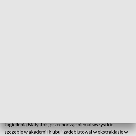
fot. jagiellonia.pl
19-letni pomocnik na zasadzie transferu
definitywnego przeniósł się do austriackiego Red
Bull Salzburg, z którym podpisał umowę do czerwca
2031. Według nieoficjalnych informacji Jagiellonia
ma otrzymać za zawodnika 7,5 mln euro plus
bonusy.
Bartosz Mazurek przez dziesięć lat był związany z
Jagiellonią Białystok, przechodząc niemal wszystkie
szczeble w akademii klubu i zadebiutował w ekstraklasie w