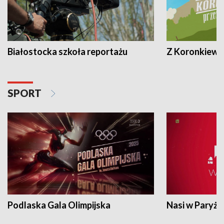
Białostocka szkoła reportażu
Z Koronkiewic
SPORT
Podlaska Gala Olimpijska
Nasi w Paryżu