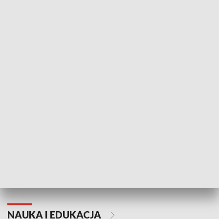
Żyjący Kościół
Usłyszeć Ewa
KULTURA I SZTUKA
Grajmy Swoje
Białostocki Te
NAUKA I EDUKACJA