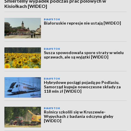
Śmiertelny wypadek podczas prac polowych w
Kisiołkach [WIDEO]
BIAŁYSTOK
Białoruskie represje nie ustają [WIDEO]
BIAŁYSTOK
Susza spowodowała spore straty w wielu
uprawach, ale są wyjątki [WIDEO]
BIAŁYSTOK
Hybrydowe pociągi pojadą po Podlasiu.
Samorząd kupuje nowoczesne składy za
118 mln zł [WIDEO]
BIAŁYSTOK
Rolnicy szkolili się w Kruszewie-
Wypychach z badania odczynu gleby
[WIDEO]