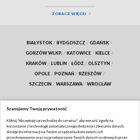
ZOBACZ WIĘCEJ
BIAŁYSTOK
/
BYDGOSZCZ
/
GDAŃSK
/
GORZÓW WLKP.
/
KATOWICE
/
KIELCE
/
KRAKÓW
/
LUBLIN
/
ŁÓDŹ
/
OLSZTYN
/
OPOLE
/
POZNAŃ
/
RZESZÓW
/
SZCZECIN
/
WARSZAWA
/
WROCŁAW
Szanujemy Twoją prywatność
Dołącz do nas:
Kliknij "Akceptuję i przechodzę do serwisu", aby wyrazić zgody na
korzystanie z technologii automatycznego śledzenia i zbierania danych,
TVP
dostęp do informacji na Twoim urządzeniu końcowym i ich
Abonament TVP
przechowywanie oraz na przetwarzanie Twoich danych osobowych przez
Regulamin TVP