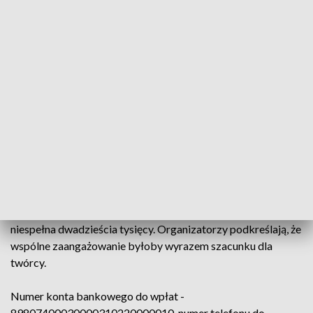
„Nikiformów”, „Szczuropolaków”, „Dolorado”, „Cudu na
Greenpoincie”, „Pustaków”, „Wcześniaka”, „Awansu” i
„Krfotoku”. Każda z jego książek stanowi ważny głos w
debacie o polskim społeczeństwie i przemianach wiejskości
w miejskość. Członkowie komitetu podkreślają, że nie ma
historii literatury polskiej bez twórczości Redlińskiego.
Od miesiąca działa komitet budowy nagrobka, który zbiera
środki na upamiętnienie pisarza. Zbiórka kierowana jest do
osób znających Redlińskiego, ceniących jego twórczość oraz
do instytucji i firm z gminy Juchnowiec Kościelny. Projekt
nagrobka nawiązujący kształtem do książki ma kosztować
ponad 60 tysięcy złotych, a dotychczas udało się zebrać
niespełna dwadzieścia tysięcy. Organizatorzy podkreślają, że
wspólne zaangażowanie byłoby wyrazem szacunku dla
twórcy.
Numer konta bankowego do wpłat -
89807400030000310220000010, numer telefonu do