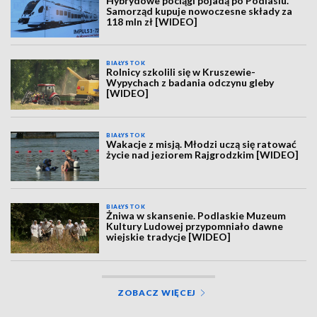
Hybrydowe pociągi pojadą po Podlasiu.
Samorząd kupuje nowoczesne składy za
118 mln zł [WIDEO]
BIAŁYSTOK
Rolnicy szkolili się w Kruszewie-
Wypychach z badania odczynu gleby
[WIDEO]
BIAŁYSTOK
Wakacje z misją. Młodzi uczą się ratować
życie nad jeziorem Rajgrodzkim [WIDEO]
BIAŁYSTOK
Żniwa w skansenie. Podlaskie Muzeum
Kultury Ludowej przypomniało dawne
wiejskie tradycje [WIDEO]
ZOBACZ WIĘCEJ