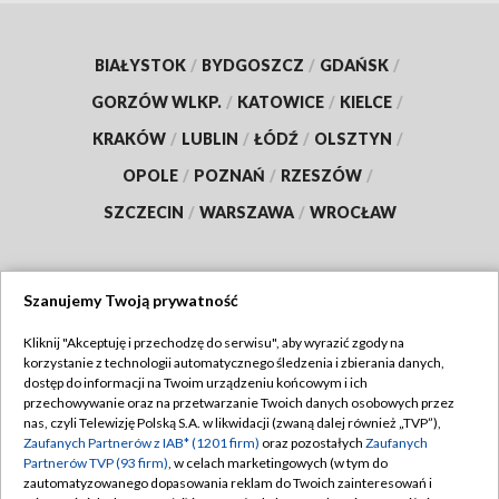
BIAŁYSTOK
/
BYDGOSZCZ
/
GDAŃSK
/
GORZÓW WLKP.
/
KATOWICE
/
KIELCE
/
KRAKÓW
/
LUBLIN
/
ŁÓDŹ
/
OLSZTYN
/
OPOLE
/
POZNAŃ
/
RZESZÓW
/
SZCZECIN
/
WARSZAWA
/
WROCŁAW
Szanujemy Twoją prywatność
Dołącz do nas:
Kliknij "Akceptuję i przechodzę do serwisu", aby wyrazić zgody na
korzystanie z technologii automatycznego śledzenia i zbierania danych,
TVP
dostęp do informacji na Twoim urządzeniu końcowym i ich
Abonament TVP
przechowywanie oraz na przetwarzanie Twoich danych osobowych przez
Regulamin TVP
nas, czyli Telewizję Polską S.A. w likwidacji (zwaną dalej również „TVP”),
Emisja w TVP
Polityka prywatności
Zaufanych Partnerów z IAB* (1201 firm)
oraz pozostałych
Zaufanych
Partnerów TVP (93 firm)
, w celach marketingowych (w tym do
Centrum informacji TVP
Moje zgody
zautomatyzowanego dopasowania reklam do Twoich zainteresowań i