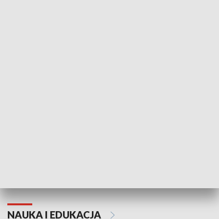
Żyjący Kościół
Usłyszeć Ewa
KULTURA I SZTUKA
Grajmy Swoje
Białostocki Te
NAUKA I EDUKACJA