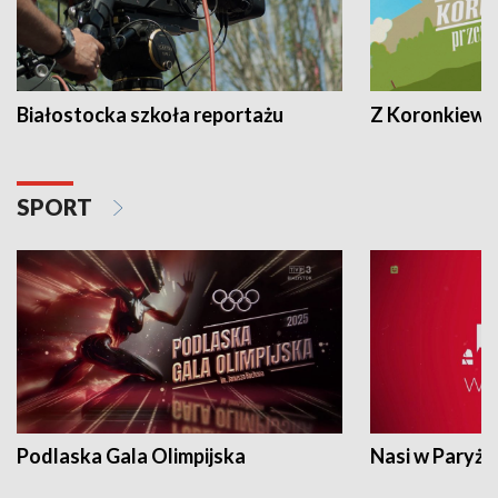
Białostocka szkoła reportażu
Z Koronkiewic
SPORT
Podlaska Gala Olimpijska
Nasi w Paryżu