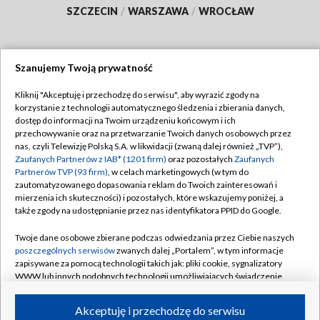
SZCZECIN
/
WARSZAWA
/
WROCŁAW
Szanujemy Twoją prywatność
Dołącz do nas:
Kliknij "Akceptuję i przechodzę do serwisu", aby wyrazić zgody na
korzystanie z technologii automatycznego śledzenia i zbierania danych,
TVP
dostęp do informacji na Twoim urządzeniu końcowym i ich
Abonament TVP
przechowywanie oraz na przetwarzanie Twoich danych osobowych przez
Regulamin TVP
nas, czyli Telewizję Polską S.A. w likwidacji (zwaną dalej również „TVP”),
Emisja w TVP
Polityka prywatności
Zaufanych Partnerów z IAB* (1201 firm)
oraz pozostałych
Zaufanych
Partnerów TVP (93 firm)
, w celach marketingowych (w tym do
Centrum informacji TVP
Moje zgody
zautomatyzowanego dopasowania reklam do Twoich zainteresowań i
mierzenia ich skuteczności) i pozostałych, które wskazujemy poniżej, a
Naziemna Telewizja Cyfrowa
Pomoc
także zgody na udostępnianie przez nas identyfikatora PPID do Google.
Sklep TVP
Biuro reklamy
Twoje dane osobowe zbierane podczas odwiedzania przez Ciebie naszych
Rada Programowa
Kontakt
poszczególnych serwisów
zwanych dalej „Portalem”, w tym informacje
zapisywane za pomocą technologii takich jak: pliki cookie, sygnalizatory
System NOS
WWW lub innych podobnych technologii umożliwiających świadczenie
dopasowanych i bezpiecznych usług, personalizację treści oraz reklam,
Informacje o nadawcy
Kanały
udostępnianie funkcji mediów społecznościowych oraz analizowanie
Akceptuję i przechodzę do serwisu
ruchu w Internecie.
Program dla prasy