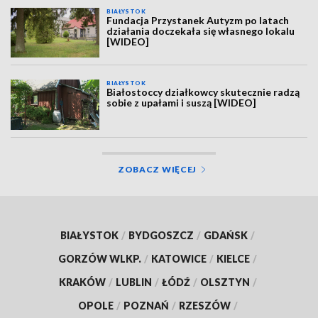
BIAŁYSTOK
Fundacja Przystanek Autyzm po latach
działania doczekała się własnego lokalu
[WIDEO]
BIAŁYSTOK
Białostoccy działkowcy skutecznie radzą
sobie z upałami i suszą [WIDEO]
ZOBACZ WIĘCEJ
BIAŁYSTOK
/
BYDGOSZCZ
/
GDAŃSK
/
GORZÓW WLKP.
/
KATOWICE
/
KIELCE
/
KRAKÓW
/
LUBLIN
/
ŁÓDŹ
/
OLSZTYN
/
OPOLE
/
POZNAŃ
/
RZESZÓW
/