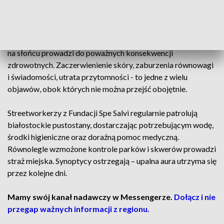
mówi Monika Lewko z Fundacji Spe Salvi.
Odwodnienie, przegrzanie, udary - zbyt długie przebywanie
na słońcu prowadzi do poważnych konsekwencji
zdrowotnych. Zaczerwienienie skóry, zaburzenia równowagi
i świadomości, utrata przytomności - to jedne z wielu
objawów, obok których nie można przejść obojętnie.
Streetworkerzy z Fundacji Spe Salvi regularnie patrolują
białostockie pustostany, dostarczając potrzebującym wodę,
środki higieniczne oraz doraźną pomoc medyczną.
Równolegle wzmożone kontrole parków i skwerów prowadzi
straż miejska. Synoptycy ostrzegają – upalna aura utrzyma się
przez kolejne dni.
Mamy swój kanał nadawczy w Messengerze.
Dołącz i nie
przegap ważnych informacji z regionu.