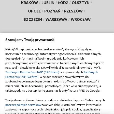
KRAKÓW
/
LUBLIN
/
ŁÓDŹ
/
OLSZTYN
/
OPOLE
/
POZNAŃ
/
RZESZÓW
/
SZCZECIN
/
WARSZAWA
/
WROCŁAW
Szanujemy Twoją prywatność
Dołącz do nas:
Kliknij "Akceptuję i przechodzę do serwisu", aby wyrazić zgody na
korzystanie z technologii automatycznego śledzenia i zbierania danych,
TVP
dostęp do informacji na Twoim urządzeniu końcowym i ich
Abonament TVP
przechowywanie oraz na przetwarzanie Twoich danych osobowych przez
Regulamin TVP
nas, czyli Telewizję Polską S.A. w likwidacji (zwaną dalej również „TVP”),
Emisja w TVP
Polityka prywatności
Zaufanych Partnerów z IAB* (1201 firm)
oraz pozostałych
Zaufanych
Partnerów TVP (93 firm)
, w celach marketingowych (w tym do
Centrum informacji TVP
Moje zgody
zautomatyzowanego dopasowania reklam do Twoich zainteresowań i
mierzenia ich skuteczności) i pozostałych, które wskazujemy poniżej, a
Naziemna Telewizja Cyfrowa
Pomoc
także zgody na udostępnianie przez nas identyfikatora PPID do Google.
Sklep TVP
Biuro reklamy
Twoje dane osobowe zbierane podczas odwiedzania przez Ciebie naszych
Rada Programowa
Kontakt
poszczególnych serwisów
zwanych dalej „Portalem”, w tym informacje
zapisywane za pomocą technologii takich jak: pliki cookie, sygnalizatory
System NOS
WWW lub innych podobnych technologii umożliwiających świadczenie