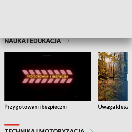
Grajmy Swoje
Białostocki Te
NAUKA I EDUKACJA
Przygotowani i bezpieczni
Uwaga kleszc
TECHNIKA I MOTORYZACJA