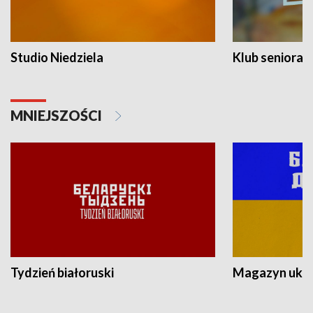
Studio Niedziela
Klub seniora
MNIEJSZOŚCI
Tydzień białoruski
Magazyn ukra