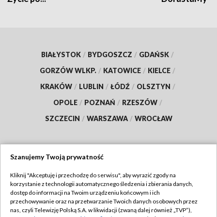
BIAŁYSTOK
/
BYDGOSZCZ
/
GDAŃSK
/
GORZÓW WLKP.
/
KATOWICE
/
KIELCE
/
KRAKÓW
/
LUBLIN
/
ŁÓDŹ
/
OLSZTYN
/
OPOLE
/
POZNAŃ
/
RZESZÓW
/
SZCZECIN
/
WARSZAWA
/
WROCŁAW
Szanujemy Twoją prywatność
Dołącz do nas:
Kliknij "Akceptuję i przechodzę do serwisu", aby wyrazić zgody na
korzystanie z technologii automatycznego śledzenia i zbierania danych,
TVP
dostęp do informacji na Twoim urządzeniu końcowym i ich
Abonament TVP
przechowywanie oraz na przetwarzanie Twoich danych osobowych przez
Regulamin TVP
nas, czyli Telewizję Polską S.A. w likwidacji (zwaną dalej również „TVP”),