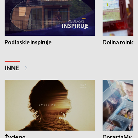
Podlaskie inspiruje
Dolina rolnicz
INNE
Życie po...
DorastaMy