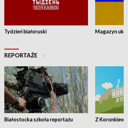
Tydzień białoruski
Magazyn ukra
REPORTAŻE
Białostocka szkoła reportażu
Z Koronkiewic