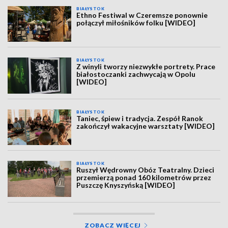
BIAŁYSTOK
Ethno Festiwal w Czeremsze ponownie
połączył miłośników folku [WIDEO]
BIAŁYSTOK
Z winyli tworzy niezwykłe portrety. Prace
białostoczanki zachwycają w Opolu
[WIDEO]
BIAŁYSTOK
Taniec, śpiew i tradycja. Zespół Ranok
zakończył wakacyjne warsztaty [WIDEO]
BIAŁYSTOK
Ruszył Wędrowny Obóz Teatralny. Dzieci
przemierzą ponad 160 kilometrów przez
Puszczę Knyszyńską [WIDEO]
ZOBACZ WIĘCEJ