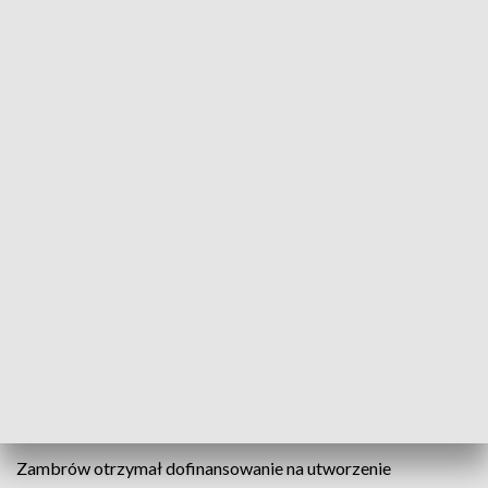
fot. TVP3 Białystok
Maciej Wróbel, wiceminister kultury i dziedzictwa
narodowego, odwiedził Wanację oraz Zambrów, by
sprawdzić postępy w modernizacji lokalnych
placówek kultury. Zapowiedział, że resort planuje w
najbliższych tygodniach dostosować nowe
programy dotacyjne tak, aby maksymalnie dużo
środków trafiało bezpośrednio do mniejszych
miejscowości, gmin i regionów.
Zambrów otrzymał dofinansowanie na utworzenie