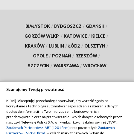
BIAŁYSTOK
/
BYDGOSZCZ
/
GDAŃSK
/
GORZÓW WLKP.
/
KATOWICE
/
KIELCE
/
KRAKÓW
/
LUBLIN
/
ŁÓDŹ
/
OLSZTYN
/
OPOLE
/
POZNAŃ
/
RZESZÓW
/
SZCZECIN
/
WARSZAWA
/
WROCŁAW
Szanujemy Twoją prywatność
Dołącz do nas:
Kliknij "Akceptuję i przechodzę do serwisu", aby wyrazić zgody na
korzystanie z technologii automatycznego śledzenia i zbierania danych,
TVP
dostęp do informacji na Twoim urządzeniu końcowym i ich
Abonament TVP
przechowywanie oraz na przetwarzanie Twoich danych osobowych przez
Regulamin TVP
nas, czyli Telewizję Polską S.A. w likwidacji (zwaną dalej również „TVP”),
Emisja w TVP
Polityka prywatności
Zaufanych Partnerów z IAB* (1201 firm)
oraz pozostałych
Zaufanych
Partnerów TVP (93 firm)
, w celach marketingowych (w tym do