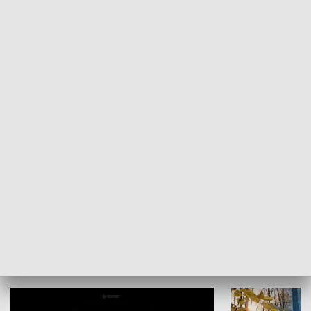
KULTURA I SZTUKA
Grajmy Swoje
Białostocki Te
NAUKA I EDUKACJA