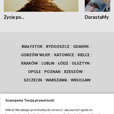
Życie po...
DorastaMy
BIAŁYSTOK
/
BYDGOSZCZ
/
GDAŃSK
/
GORZÓW WLKP.
/
KATOWICE
/
KIELCE
/
KRAKÓW
/
LUBLIN
/
ŁÓDŹ
/
OLSZTYN
/
OPOLE
/
POZNAŃ
/
RZESZÓW
/
SZCZECIN
/
WARSZAWA
/
WROCŁAW
Szanujemy Twoją prywatność
Dołącz do nas:
Kliknij "Akceptuję i przechodzę do serwisu", aby wyrazić zgody na