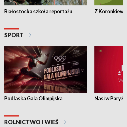
Białostocka szkoła reportażu
Z Koronkiewic
SPORT
Podlaska Gala Olimpijska
Nasi w Paryżu
ROLNICTWO I WIEŚ