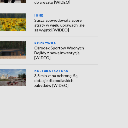
do aresztu [WIDEO]
INNE
Susza spowodowała spore
straty w wielu uprawach, ale
są wyjątki [WIDEO]
ROZRYWKA
Ośrodek Sportów Wodnych
Dojlidy z nową inwestycją
[WIDEO]
KULTURA I SZTUKA
3,8 mln zł na ochronę. Są
dotacje dla podlaskich
zabytków [WIDEO]