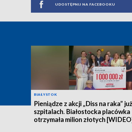
UDOSTĘPNIJ NA FACEBOOKU
BIAŁYSTOK
Pieniądze z akcji „Diss na raka” ju
szpitalach. Białostocka placówka
otrzymała milion złotych [WIDEO