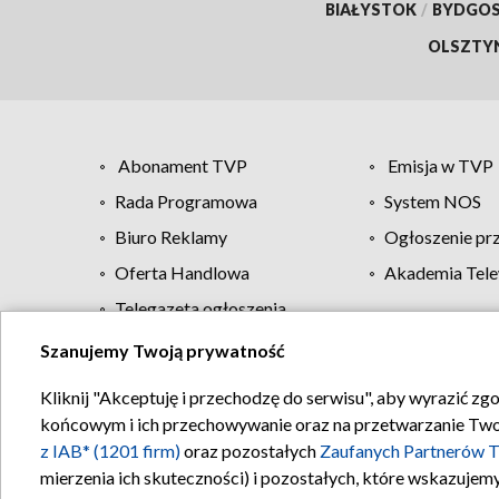
BIAŁYSTOK
/
BYDGO
OLSZTY
Abonament TVP
Emisja w TVP
Rada Programowa
System NOS
Biuro Reklamy
Ogłoszenie pr
Oferta Handlowa
Akademia Tele
Telegazeta ogłoszenia
Szanujemy Twoją prywatność
Regulamin TVP
Kliknij "Akceptuję i przechodzę do serwisu", aby wyrazić zg
końcowym i ich przechowywanie oraz na przetwarzanie Twoich
z IAB* (1201 firm)
oraz pozostałych
Zaufanych Partnerów T
mierzenia ich skuteczności) i pozostałych, które wskazujemy