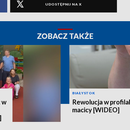
UDOSTĘPNIJ NA X
ZOBACZ TAKŻE
BIAŁYSTOK
ż w
Rewolucja w profila
macicy [WIDEO]
]