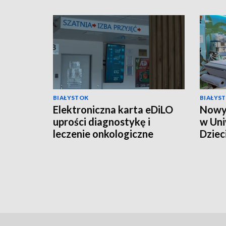
BIAŁYSTOK
BIAŁYS
Elektroniczna karta eDiLO
Nowy 
uprości diagnostykę i
w Un
leczenie onkologiczne
Dziec
[WIDEO]
Klini