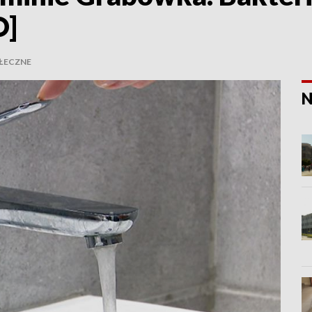
O]
ŁECZNE
N