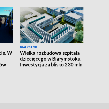
BIAŁYSTOK
cie. W
Wielka rozbudowa szpitala
dziecięcego w Białymstoku.
pów
Inwestycja za blisko 230 mln
y
zł [WIDEO]