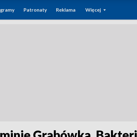
ogramy
Patronaty
Reklama
Więcej
minie Grabówka. Bakter