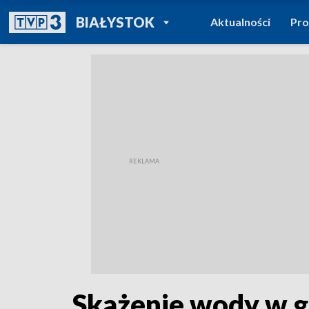
POWRÓT DO
BIAŁYSTOK
Aktualności
Pr
TVP REGIONY
Skażenie wody w g