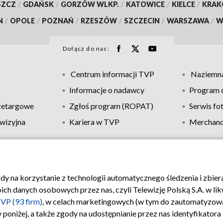
SZCZ
/
GDAŃSK
/
GORZÓW WLKP.
/
KATOWICE
/
KIELCE
/
KRA
N
/
OPOLE
/
POZNAŃ
/
RZESZÓW
/
SZCZECIN
/
WARSZAWA
/
W
Dołącz do nas:
Centrum informacji TVP
Naziemna
Informacje o nadawcy
Program d
zetargowe
Zgłoś program (ROPAT)
Serwis fo
wizyjna
Kariera w TVP
Merchandi
Polityka prywatności
Moje zgody
Pomoc
Biuro re
ody na korzystanie z technologii automatycznego śledzenia i zbie
 danych osobowych przez nas, czyli Telewizję Polską S.A. w likw
VP (93 firm)
, w celach marketingowych (w tym do zautomatyzow
 poniżej, a także zgody na udostępnianie przez nas identyfikator