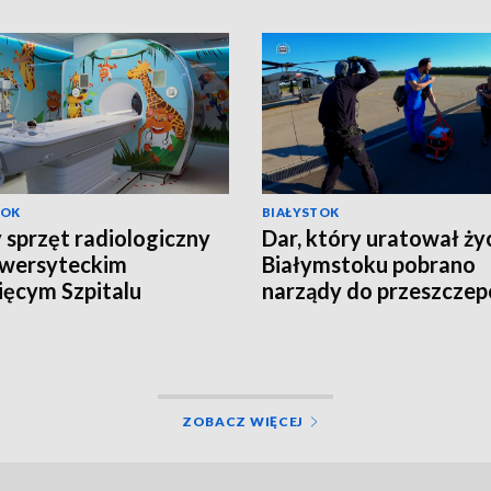
TOK
BIAŁYSTOK
sprzęt radiologiczny
Dar, który uratował ży
iwersyteckim
Białymstoku pobrano
ięcym Szpitalu
narządy do przeszcze
cznym [WIDEO]
od młodego mężczyzn
[WIDEO]
ZOBACZ WIĘCEJ