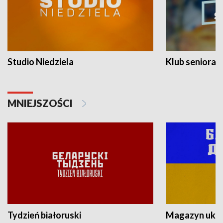
Studio Niedziela
Klub seniora
MNIEJSZOŚCI
Tydzień białoruski
Magazyn ukra