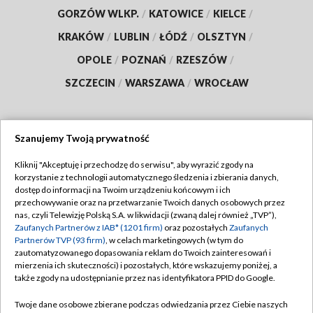
GORZÓW WLKP.
/
KATOWICE
/
KIELCE
/
KRAKÓW
/
LUBLIN
/
ŁÓDŹ
/
OLSZTYN
/
OPOLE
/
POZNAŃ
/
RZESZÓW
/
SZCZECIN
/
WARSZAWA
/
WROCŁAW
Szanujemy Twoją prywatność
Dołącz do nas:
Kliknij "Akceptuję i przechodzę do serwisu", aby wyrazić zgody na
korzystanie z technologii automatycznego śledzenia i zbierania danych,
TVP
dostęp do informacji na Twoim urządzeniu końcowym i ich
Abonament TVP
przechowywanie oraz na przetwarzanie Twoich danych osobowych przez
Regulamin TVP
nas, czyli Telewizję Polską S.A. w likwidacji (zwaną dalej również „TVP”),
Emisja w TVP
Polityka prywatności
Zaufanych Partnerów z IAB* (1201 firm)
oraz pozostałych
Zaufanych
Partnerów TVP (93 firm)
, w celach marketingowych (w tym do
Centrum informacji TVP
Moje zgody
zautomatyzowanego dopasowania reklam do Twoich zainteresowań i
mierzenia ich skuteczności) i pozostałych, które wskazujemy poniżej, a
Naziemna Telewizja Cyfrowa
Pomoc
także zgody na udostępnianie przez nas identyfikatora PPID do Google.
Sklep TVP
Biuro reklamy
Twoje dane osobowe zbierane podczas odwiedzania przez Ciebie naszych