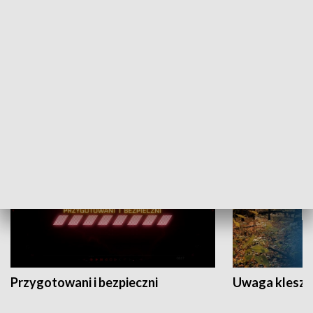
Grajmy Swoje
Białostocki Te
NAUKA I EDUKACJA
Przygotowani i bezpieczni
Uwaga kleszc