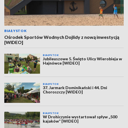
BIAŁYSTOK
Ośrodek Sportów Wodnych Dojlidy z nową inwestycją
[WIDEO]
BIAŁYSTOK
Jubileuszowe 5. Święto Ulicy Wierobieja w
Hajnówce [WIDEO]
BIAŁYSTOK
37. Jarmark Dominikański i 44. Dni
Choroszczy [WIDEO]
BIAŁYSTOK
W Drohiczynie wystartował spływ „500
kajaków” [WIDEO]