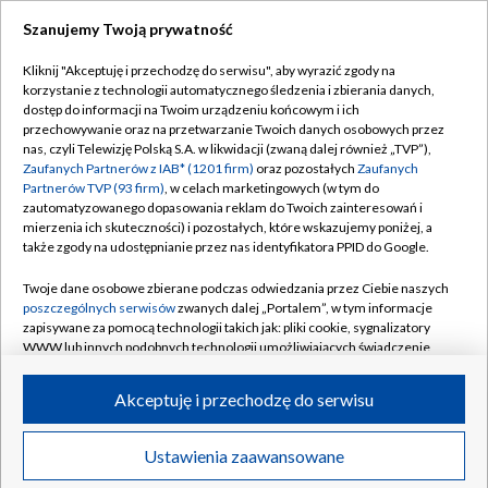
Szanujemy Twoją prywatność
Dołącz do nas:
Kliknij "Akceptuję i przechodzę do serwisu", aby wyrazić zgody na
korzystanie z technologii automatycznego śledzenia i zbierania danych,
TVP
dostęp do informacji na Twoim urządzeniu końcowym i ich
Abonament TVP
przechowywanie oraz na przetwarzanie Twoich danych osobowych przez
Regulamin TVP
nas, czyli Telewizję Polską S.A. w likwidacji (zwaną dalej również „TVP”),
Emisja w TVP
Polityka prywatności
Zaufanych Partnerów z IAB* (1201 firm)
oraz pozostałych
Zaufanych
Partnerów TVP (93 firm)
, w celach marketingowych (w tym do
Centrum informacji TVP
Moje zgody
zautomatyzowanego dopasowania reklam do Twoich zainteresowań i
mierzenia ich skuteczności) i pozostałych, które wskazujemy poniżej, a
Naziemna Telewizja Cyfrowa
Pomoc
także zgody na udostępnianie przez nas identyfikatora PPID do Google.
Sklep TVP
Biuro reklamy
Twoje dane osobowe zbierane podczas odwiedzania przez Ciebie naszych
Rada Programowa
Kontakt
poszczególnych serwisów
zwanych dalej „Portalem”, w tym informacje
zapisywane za pomocą technologii takich jak: pliki cookie, sygnalizatory
System NOS
WWW lub innych podobnych technologii umożliwiających świadczenie
dopasowanych i bezpiecznych usług, personalizację treści oraz reklam,
Informacje o nadawcy
Kanały
udostępnianie funkcji mediów społecznościowych oraz analizowanie
Akceptuję i przechodzę do serwisu
ruchu w Internecie.
Program dla prasy
©2026 Telewizja Polska S.A. w likwidacji
Biuro Reklamy
Twoje dane osobowe zbierane podczas odwiedzania przez Ciebie
Ustawienia zaawansowane
poszczególnych serwisów
na Portalu, takie jak adresy IP, identyfikatory
Ogłoszenie przetargowe
Twoich urządzeń końcowych i identyfikatory plików cookie, informacje o