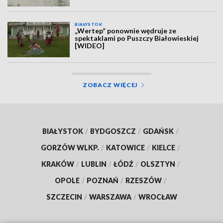
BIAŁYSTOK
„Wertep” ponownie wędruje ze
spektaklami po Puszczy Białowieskiej
[WIDEO]
ZOBACZ WIĘCEJ
BIAŁYSTOK
/
BYDGOSZCZ
/
GDAŃSK
/
GORZÓW WLKP.
/
KATOWICE
/
KIELCE
/
KRAKÓW
/
LUBLIN
/
ŁÓDŹ
/
OLSZTYN
/
OPOLE
/
POZNAŃ
/
RZESZÓW
/
SZCZECIN
/
WARSZAWA
/
WROCŁAW