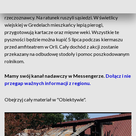
Stodoła była ubezpieczona, ale trzeba poczekać na opinię
rzeczoznawcy. Na ratunek ruszyli sąsiedzi. W świetlicy
wiejskiej w Gredelach mieszkańcy lepią pierogi,
przygotowują kartacze oraz mięsne weki. Wszystkie te
pyszności będzie można kupić 5 lipca podczas kiermaszu
przed amfiteatrem w Orli. Cały dochód z akcji zostanie
przekazany na odbudowę stodoły i pomoc poszkodowanym
rolnikom.
Mamy swój kanał nadawczy w Messengerze.
Dołącz i nie
przegap ważnych informacji z regionu.
Obejrzyj cały materiał w "Obiektywie".