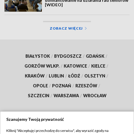
dofinansowanie na działania rad seniorów
[WIDEO]
ZOBACZ WIĘCEJ
BIAŁYSTOK
/
BYDGOSZCZ
/
GDAŃSK
/
GORZÓW WLKP.
/
KATOWICE
/
KIELCE
/
KRAKÓW
/
LUBLIN
/
ŁÓDŹ
/
OLSZTYN
/
OPOLE
/
POZNAŃ
/
RZESZÓW
/
SZCZECIN
/
WARSZAWA
/
WROCŁAW
Szanujemy Twoją prywatność
Dołącz do nas:
Kliknij "Akceptuję i przechodzę do serwisu", aby wyrazić zgody na