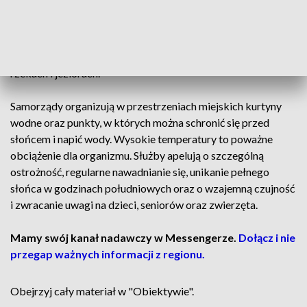
podjęto szereg działań. Służby ratunkowe i policja
uruchomiły dodatkowe patrole w pobliżu kąpielisk, plaż oraz
dzikich akwenów. To odpowiedź na zwiększone ryzyko
wypadków podczas masowych prób ochłodzenia się w
rzekach i jeziorach.
Samorządy organizują w przestrzeniach miejskich kurtyny
wodne oraz punkty, w których można schronić się przed
słońcem i napić wody. Wysokie temperatury to poważne
obciążenie dla organizmu. Służby apelują o szczególną
ostrożność, regularne nawadnianie się, unikanie pełnego
słońca w godzinach południowych oraz o wzajemną czujność
i zwracanie uwagi na dzieci, seniorów oraz zwierzęta.
Mamy swój kanał nadawczy w Messengerze.
Dołącz i nie
przegap ważnych informacji z regionu.
Obejrzyj cały materiał w "Obiektywie".