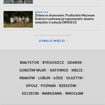
BIAŁYSTOK
Żniwa w skansenie. Podlaskie Muzeum
Kultury Ludowej przypomniało dawne
wiejskie tradycje [WIDEO]
ZOBACZ WIĘCEJ
BIAŁYSTOK
/
BYDGOSZCZ
/
GDAŃSK
/
GORZÓW WLKP.
/
KATOWICE
/
KIELCE
/
KRAKÓW
/
LUBLIN
/
ŁÓDŹ
/
OLSZTYN
/
OPOLE
/
POZNAŃ
/
RZESZÓW
/
SZCZECIN
/
WARSZAWA
/
WROCŁAW