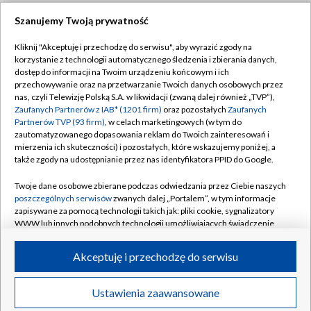
Szanujemy Twoją prywatność
Dołącz do nas:
Kliknij "Akceptuję i przechodzę do serwisu", aby wyrazić zgody na
korzystanie z technologii automatycznego śledzenia i zbierania danych,
TVP
dostęp do informacji na Twoim urządzeniu końcowym i ich
Abonament TVP
przechowywanie oraz na przetwarzanie Twoich danych osobowych przez
Regulamin TVP
nas, czyli Telewizję Polską S.A. w likwidacji (zwaną dalej również „TVP”),
Emisja w TVP
Polityka prywatności
Zaufanych Partnerów z IAB* (1201 firm)
oraz pozostałych
Zaufanych
Partnerów TVP (93 firm)
, w celach marketingowych (w tym do
Centrum informacji TVP
Moje zgody
zautomatyzowanego dopasowania reklam do Twoich zainteresowań i
mierzenia ich skuteczności) i pozostałych, które wskazujemy poniżej, a
Naziemna Telewizja Cyfrowa
Pomoc
także zgody na udostępnianie przez nas identyfikatora PPID do Google.
Sklep TVP
Biuro reklamy
Twoje dane osobowe zbierane podczas odwiedzania przez Ciebie naszych
Rada Programowa
Kontakt
poszczególnych serwisów
zwanych dalej „Portalem”, w tym informacje
zapisywane za pomocą technologii takich jak: pliki cookie, sygnalizatory
System NOS
WWW lub innych podobnych technologii umożliwiających świadczenie
dopasowanych i bezpiecznych usług, personalizację treści oraz reklam,
Informacje o nadawcy
Kanały
udostępnianie funkcji mediów społecznościowych oraz analizowanie
Akceptuję i przechodzę do serwisu
ruchu w Internecie.
Program dla prasy
©2026 Telewizja Polska S.A. w likwidacji
Biuro Reklamy
Twoje dane osobowe zbierane podczas odwiedzania przez Ciebie
Ustawienia zaawansowane
poszczególnych serwisów
na Portalu, takie jak adresy IP, identyfikatory
Ogłoszenie przetargowe