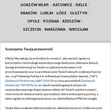
GORZÓW WLKP.
/
KATOWICE
/
KIELCE
/
KRAKÓW
/
LUBLIN
/
ŁÓDŹ
/
OLSZTYN
/
OPOLE
/
POZNAŃ
/
RZESZÓW
/
SZCZECIN
/
WARSZAWA
/
WROCŁAW
Szanujemy Twoją prywatność
Dołącz do nas:
Kliknij "Akceptuję i przechodzę do serwisu", aby wyrazić zgody na
korzystanie z technologii automatycznego śledzenia i zbierania danych,
TVP
dostęp do informacji na Twoim urządzeniu końcowym i ich
Abonament TVP
przechowywanie oraz na przetwarzanie Twoich danych osobowych przez
Regulamin TVP
nas, czyli Telewizję Polską S.A. w likwidacji (zwaną dalej również „TVP”),
Emisja w TVP
Polityka prywatności
Zaufanych Partnerów z IAB* (1201 firm)
oraz pozostałych
Zaufanych
Partnerów TVP (93 firm)
, w celach marketingowych (w tym do
Centrum informacji TVP
Moje zgody
zautomatyzowanego dopasowania reklam do Twoich zainteresowań i
mierzenia ich skuteczności) i pozostałych, które wskazujemy poniżej, a
Naziemna Telewizja Cyfrowa
Pomoc
także zgody na udostępnianie przez nas identyfikatora PPID do Google.
Sklep TVP
Biuro reklamy
Twoje dane osobowe zbierane podczas odwiedzania przez Ciebie naszych