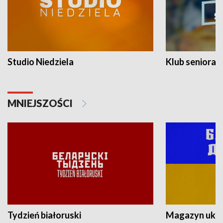
Studio Niedziela
Klub seniora
MNIEJSZOŚCI
Tydzień białoruski
Magazyn ukra