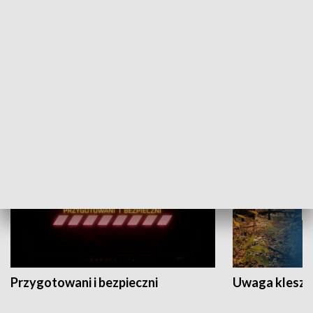
Grajmy Swoje
Białostocki Te
NAUKA I EDUKACJA
Przygotowani i bezpieczni
Uwaga kleszc