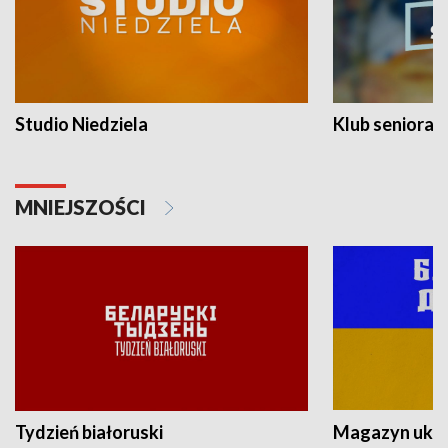
Studio Niedziela
Klub seniora
MNIEJSZOŚCI
Tydzień białoruski
Magazyn ukra