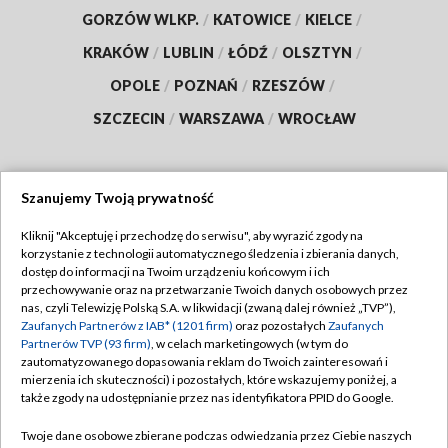
GORZÓW WLKP.
/
KATOWICE
/
KIELCE
/
KRAKÓW
/
LUBLIN
/
ŁÓDŹ
/
OLSZTYN
/
OPOLE
/
POZNAŃ
/
RZESZÓW
/
SZCZECIN
/
WARSZAWA
/
WROCŁAW
Szanujemy Twoją prywatność
Dołącz do nas:
Kliknij "Akceptuję i przechodzę do serwisu", aby wyrazić zgody na
korzystanie z technologii automatycznego śledzenia i zbierania danych,
TVP
dostęp do informacji na Twoim urządzeniu końcowym i ich
Abonament TVP
przechowywanie oraz na przetwarzanie Twoich danych osobowych przez
Regulamin TVP
nas, czyli Telewizję Polską S.A. w likwidacji (zwaną dalej również „TVP”),
Emisja w TVP
Polityka prywatności
Zaufanych Partnerów z IAB* (1201 firm)
oraz pozostałych
Zaufanych
Partnerów TVP (93 firm)
, w celach marketingowych (w tym do
Centrum informacji TVP
Moje zgody
zautomatyzowanego dopasowania reklam do Twoich zainteresowań i
mierzenia ich skuteczności) i pozostałych, które wskazujemy poniżej, a
Naziemna Telewizja Cyfrowa
Pomoc
także zgody na udostępnianie przez nas identyfikatora PPID do Google.
Sklep TVP
Biuro reklamy
Twoje dane osobowe zbierane podczas odwiedzania przez Ciebie naszych