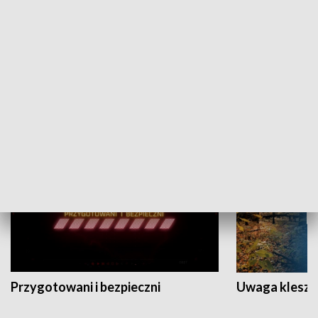
Grajmy Swoje
Białostocki Te
NAUKA I EDUKACJA
Przygotowani i bezpieczni
Uwaga kleszc