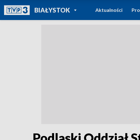
POWRÓT DO
BIAŁYSTOK
Aktualności
Pr
TVP REGIONY
Podlaski Oddział 