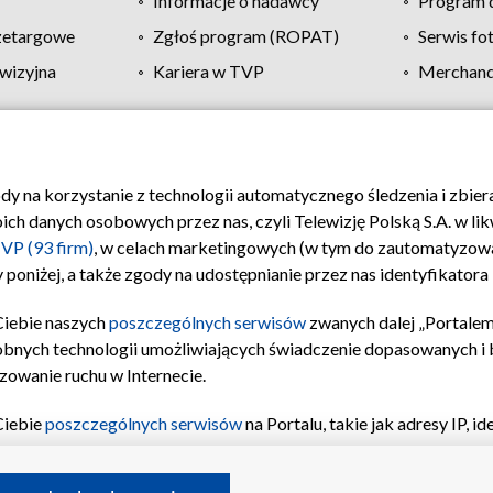
Informacje o nadawcy
Program d
zetargowe
Zgłoś program (ROPAT)
Serwis fo
wizyjna
Kariera w TVP
Merchandi
Polityka prywatności
Moje zgody
Pomoc
Biuro re
ody na korzystanie z technologii automatycznego śledzenia i zbie
 danych osobowych przez nas, czyli Telewizję Polską S.A. w likw
VP (93 firm)
, w celach marketingowych (w tym do zautomatyzow
 poniżej, a także zgody na udostępnianie przez nas identyfikator
Ciebie naszych
poszczególnych serwisów
zwanych dalej „Portalem
obnych technologii umożliwiających świadczenie dopasowanych i be
zowanie ruchu w Internecie.
Ciebie
poszczególnych serwisów
na Portalu, takie jak adresy IP, 
sach Portalu czy historia odwiedzin będą przetwarzane przez TV
ji: przechowywania informacji na urządzeniu lub dostęp do nich,
©2026 Telewizja Polska S.A. w likwidacji