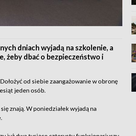
jnych dniach wyjadą na szkolenie, a
e, żeby dbać o bezpieczeństwo i
. Dołożyć od siebie zaangażowanie w obronę
iesiąt jeden osób.
 się znają. W poniedziałek wyjadą na
.
zy już dwa tysiące czterystu funkcjonariuszy.