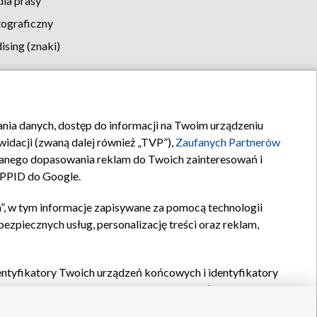
la prasy
tograficzny
sing (znaki)
klamy
Kontakt
rania danych, dostęp do informacji na Twoim urządzeniu
idacji (zwaną dalej również „TVP”),
Zaufanych Partnerów
anego dopasowania reklam do Twoich zainteresowań i
a PPID do Google.
”, w tym informacje zapisywane za pomocą technologii
zpiecznych usług, personalizację treści oraz reklam,
identyfikatory Twoich urządzeń końcowych i identyfikatory
P,
Zaufanych Partnerów z IAB
oraz pozostałych
Zaufanych
 wyboru podstawowych reklam, wyboru spersonalizowanych