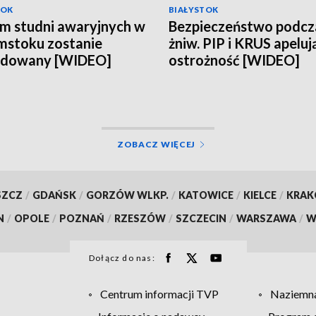
TOK
BIAŁYSTOK
m studni awaryjnych w
Bezpieczeństwo podcz
mstoku zostanie
żniw. PIP i KRUS apeluj
udowany [WIDEO]
ostrożność [WIDEO]
ZOBACZ WIĘCEJ
SZCZ
/
GDAŃSK
/
GORZÓW WLKP.
/
KATOWICE
/
KIELCE
/
KRA
N
/
OPOLE
/
POZNAŃ
/
RZESZÓW
/
SZCZECIN
/
WARSZAWA
/
W
Dołącz do nas:
Centrum informacji TVP
Naziemna