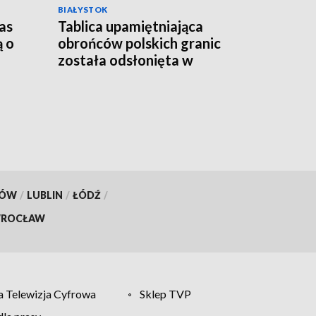
BIAŁYSTOK
as
Tablica upamiętniająca
ą o
obrońców polskich granic
została odsłonięta w
Sejnach [WIDEO]
KÓW
/
LUBLIN
/
ŁÓDŹ
/
ROCŁAW
 Telewizja Cyfrowa
Sklep TVP