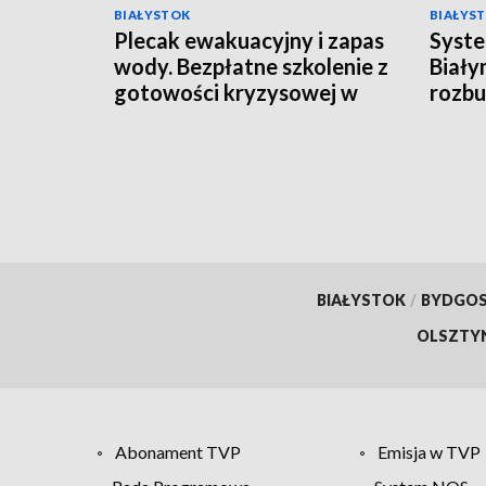
BIAŁYSTOK
BIAŁYS
Plecak ewakuacyjny i zapas
Syste
wody. Bezpłatne szkolenie z
Biały
gotowości kryzysowej w
rozb
Mońkach [WIDEO]
BIAŁYSTOK
/
BYDGO
OLSZTY
Abonament TVP
Emisja w TVP