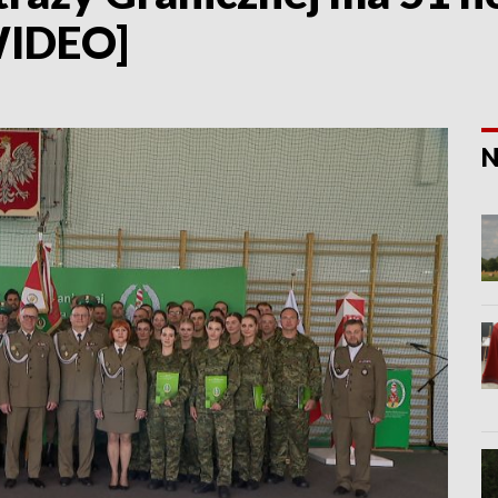
WIDEO]
N