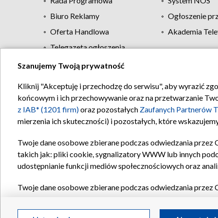
Rada Programowa
System NOS
Biuro Reklamy
Ogłoszenie pr
Oferta Handlowa
Akademia Tele
Telegazeta ogłoszenia
Szanujemy Twoją prywatność
Regulamin TVP
Kliknij "Akceptuję i przechodzę do serwisu", aby wyrazić zg
końcowym i ich przechowywanie oraz na przetwarzanie Twoich
z IAB* (1201 firm)
oraz pozostałych
Zaufanych Partnerów T
mierzenia ich skuteczności) i pozostałych, które wskazujemy
Twoje dane osobowe zbierane podczas odwiedzania przez 
takich jak: pliki cookie, sygnalizatory WWW lub innych pod
udostępnianie funkcji mediów społecznościowych oraz anali
Twoje dane osobowe zbierane podczas odwiedzania przez 
plików cookie, informacje o Twoich wyszukiwaniach w serwi
Partnerów TVP
dla realizacji następujących celów i funkc