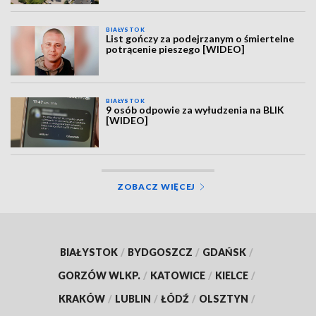
BIAŁYSTOK
List gończy za podejrzanym o śmiertelne
potrącenie pieszego [WIDEO]
BIAŁYSTOK
9 osób odpowie za wyłudzenia na BLIK
[WIDEO]
ZOBACZ WIĘCEJ
BIAŁYSTOK
/
BYDGOSZCZ
/
GDAŃSK
/
GORZÓW WLKP.
/
KATOWICE
/
KIELCE
/
KRAKÓW
/
LUBLIN
/
ŁÓDŹ
/
OLSZTYN
/