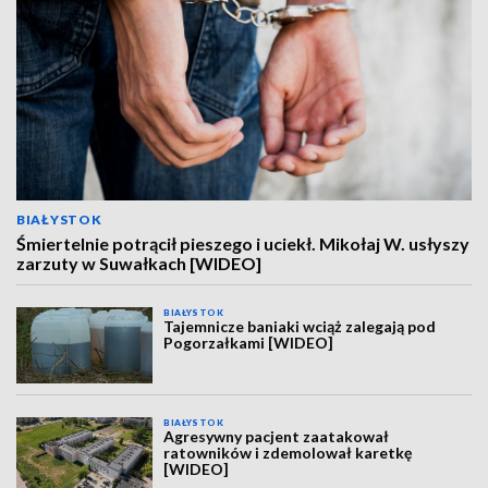
BIAŁYSTOK
Śmiertelnie potrącił pieszego i uciekł. Mikołaj W. usłyszy
zarzuty w Suwałkach [WIDEO]
BIAŁYSTOK
Tajemnicze baniaki wciąż zalegają pod
Pogorzałkami [WIDEO]
BIAŁYSTOK
Agresywny pacjent zaatakował
ratowników i zdemolował karetkę
[WIDEO]