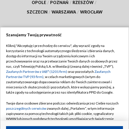
OPOLE
/
POZNAŃ
/
RZESZÓW
/
SZCZECIN
/
WARSZAWA
/
WROCŁAW
Szanujemy Twoją prywatność
Dołącz do nas:
Kliknij "Akceptuję i przechodzę do serwisu", aby wyrazić zgody na
korzystanie z technologii automatycznego śledzenia i zbierania danych,
TVP
dostęp do informacji na Twoim urządzeniu końcowym i ich
Abonament TVP
przechowywanie oraz na przetwarzanie Twoich danych osobowych przez
Regulamin TVP
nas, czyli Telewizję Polską S.A. w likwidacji (zwaną dalej również „TVP”),
Emisja w TVP
Polityka prywatności
Zaufanych Partnerów z IAB* (1201 firm)
oraz pozostałych
Zaufanych
Partnerów TVP (93 firm)
, w celach marketingowych (w tym do
Centrum informacji TVP
Moje zgody
zautomatyzowanego dopasowania reklam do Twoich zainteresowań i
mierzenia ich skuteczności) i pozostałych, które wskazujemy poniżej, a
Naziemna Telewizja Cyfrowa
Pomoc
także zgody na udostępnianie przez nas identyfikatora PPID do Google.
Sklep TVP
Biuro reklamy
Twoje dane osobowe zbierane podczas odwiedzania przez Ciebie naszych
Rada Programowa
Kontakt
poszczególnych serwisów
zwanych dalej „Portalem”, w tym informacje
zapisywane za pomocą technologii takich jak: pliki cookie, sygnalizatory
System NOS
WWW lub innych podobnych technologii umożliwiających świadczenie
dopasowanych i bezpiecznych usług, personalizację treści oraz reklam,
Informacje o nadawcy
Kanały