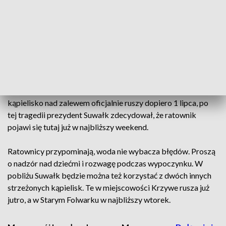
Prokuratura Okręgowa w Suwałkach poinformowała, że
chłopak miał 14 lat. Zmarł około północy, mimo wysiłków
lekarzy i wcześniejszych starań ratowników, którzy
przywrócili mu funkcje życiowe. Śledczy wyjaśniają, jak
doszło do tej tragedii.
Wstępnie ustalono, że zmarły czternastolatek przebywał
pod wodą przez dwadzieścia minut. Chociaż strzeżone
kąpielisko nad zalewem oficjalnie ruszy dopiero 1 lipca, po
tej tragedii prezydent Suwałk zdecydował, że ratownik
pojawi się tutaj już w najbliższy weekend.
Ratownicy przypominają, woda nie wybacza błędów. Proszą
o nadzór nad dziećmi i rozwagę podczas wypoczynku. W
pobliżu Suwałk będzie można też korzystać z dwóch innych
strzeżonych kąpielisk. Te w miejscowości Krzywe rusza już
jutro, a w Starym Folwarku w najbliższy wtorek.