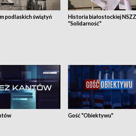
em podlaskich świątyń
Historia białostockiej NSZ
"Solidarność"
ntów
Gość "Obiektywu"