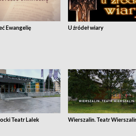
eć Ewangelię
U źródeł wiary
ocki Teatr Lalek
Wierszalin. Teatr Wierszali