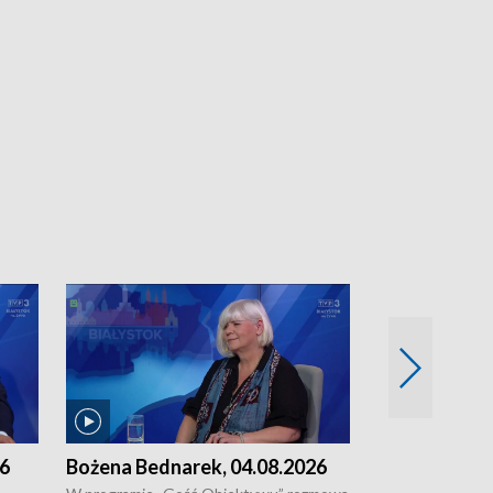
26
Bożena Bednarek, 04.08.2026
dr Katarzyna
03.08.2026