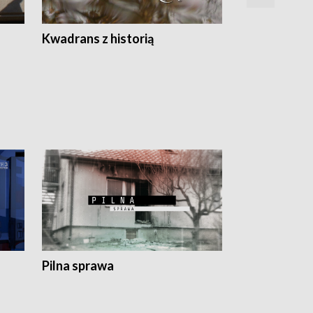
Z
Kwadrans z historią
Kartki z kal
Pilna sprawa