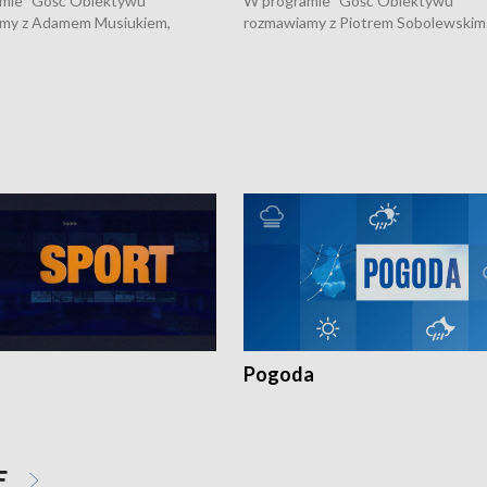
mie "Gość Obiektywu"
W programie "Gość Obiektywu"
my z Adamem Musiukiem,
rozmawiamy z Piotrem Sobolewskim
m wojewódzkim konserwatorem
Towarzystwa Amickus o możliwości
o kondycji zabytków w regionie
wsparcia osób dotkniętych przemocą
 wniosków na prace
działaniu Ośrodka Pomocy Osobom
torskie.
Pokrzywdzonym Przestępstwem.
Pogoda
E