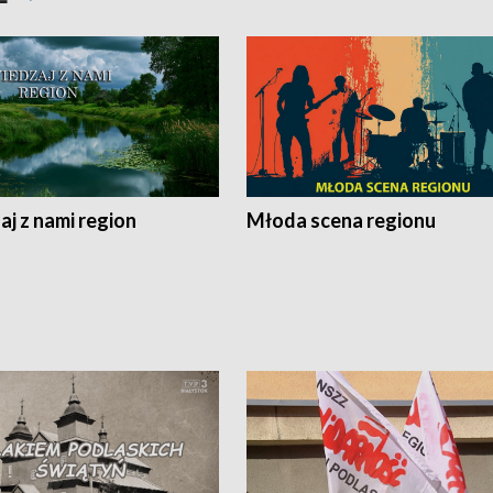
j z nami region
Młoda scena regionu