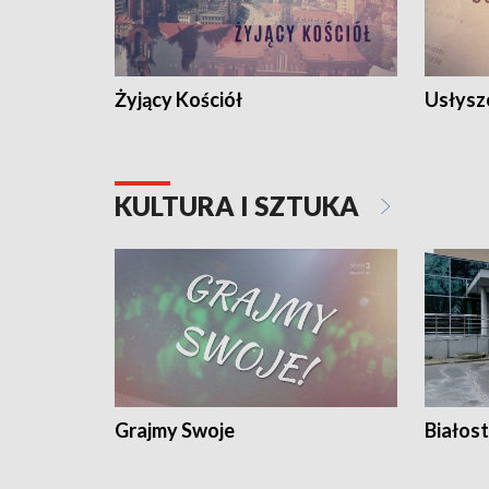
Żyjący Kościół
Usłysz
KULTURA I SZTUKA
Grajmy Swoje
Białost