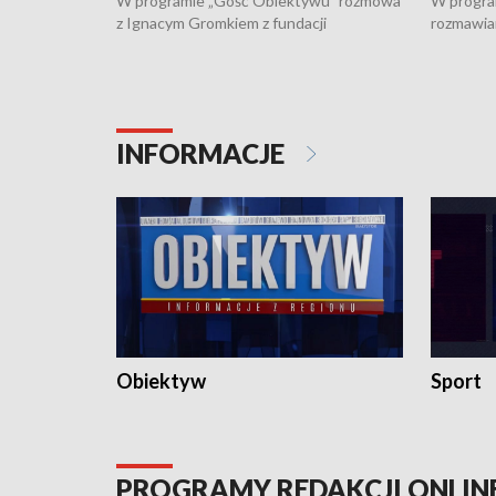
W programie „Gość Obiektywu” rozmowa
W progra
z Ignacym Gromkiem z fundacji
rozmawia
"Przystanek Autyzm" o opiece dorosłych
podlaski
osób autystycznych oraz potrzebie
zabytków 
dziennej i całodobowej opieki.
i naborze
konserwa
INFORMACJE
Obiektyw
Sport
PROGRAMY REDAKCJI ONLIN