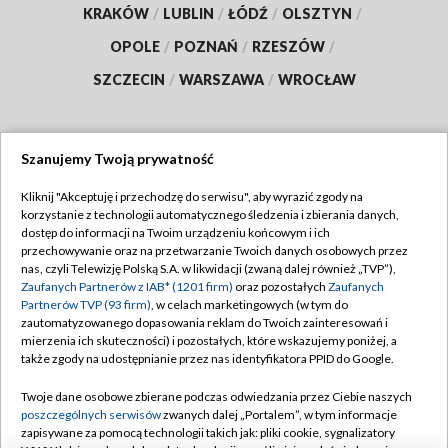
KRAKÓW
/
LUBLIN
/
ŁÓDŹ
/
OLSZTYN
/
OPOLE
/
POZNAŃ
/
RZESZÓW
/
SZCZECIN
/
WARSZAWA
/
WROCŁAW
Szanujemy Twoją prywatność
Dołącz do nas:
Kliknij "Akceptuję i przechodzę do serwisu", aby wyrazić zgody na
korzystanie z technologii automatycznego śledzenia i zbierania danych,
TVP
dostęp do informacji na Twoim urządzeniu końcowym i ich
Abonament TVP
przechowywanie oraz na przetwarzanie Twoich danych osobowych przez
Regulamin TVP
nas, czyli Telewizję Polską S.A. w likwidacji (zwaną dalej również „TVP”),
Emisja w TVP
Polityka prywatności
Zaufanych Partnerów z IAB* (1201 firm)
oraz pozostałych
Zaufanych
Partnerów TVP (93 firm)
, w celach marketingowych (w tym do
Centrum informacji TVP
Moje zgody
zautomatyzowanego dopasowania reklam do Twoich zainteresowań i
mierzenia ich skuteczności) i pozostałych, które wskazujemy poniżej, a
Naziemna Telewizja Cyfrowa
Pomoc
także zgody na udostępnianie przez nas identyfikatora PPID do Google.
Sklep TVP
Biuro reklamy
Twoje dane osobowe zbierane podczas odwiedzania przez Ciebie naszych
Rada Programowa
Kontakt
poszczególnych serwisów
zwanych dalej „Portalem”, w tym informacje
zapisywane za pomocą technologii takich jak: pliki cookie, sygnalizatory
System NOS