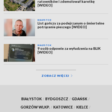
ratowników i zdemolował karetkę
[WIDEO]
BIAŁYSTOK
List gończy za podejrzanym o śmiertelne
potrącenie pieszego [WIDEO]
BIAŁYSTOK
9 osób odpowie za wyłudzenia na BLIK
[WIDEO]
ZOBACZ WIĘCEJ
BIAŁYSTOK
/
BYDGOSZCZ
/
GDAŃSK
/
GORZÓW WLKP.
/
KATOWICE
/
KIELCE
/