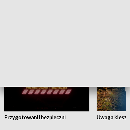
Grajmy Swoje
Białostocki Te
NAUKA I EDUKACJA
Przygotowani i bezpieczni
Uwaga kleszc