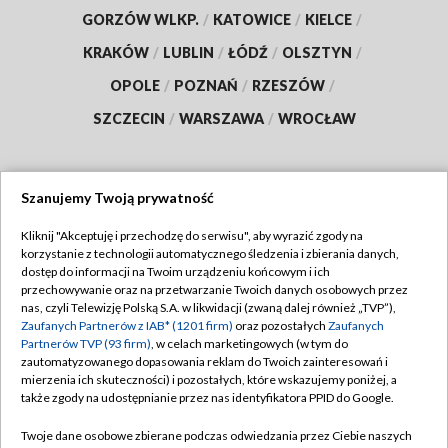
GORZÓW WLKP.
/
KATOWICE
/
KIELCE
/
KRAKÓW
/
LUBLIN
/
ŁÓDŹ
/
OLSZTYN
/
OPOLE
/
POZNAŃ
/
RZESZÓW
/
SZCZECIN
/
WARSZAWA
/
WROCŁAW
Szanujemy Twoją prywatność
Dołącz do nas:
Kliknij "Akceptuję i przechodzę do serwisu", aby wyrazić zgody na
korzystanie z technologii automatycznego śledzenia i zbierania danych,
TVP
dostęp do informacji na Twoim urządzeniu końcowym i ich
Abonament TVP
przechowywanie oraz na przetwarzanie Twoich danych osobowych przez
Regulamin TVP
nas, czyli Telewizję Polską S.A. w likwidacji (zwaną dalej również „TVP”),
Emisja w TVP
Polityka prywatności
Zaufanych Partnerów z IAB* (1201 firm)
oraz pozostałych
Zaufanych
Partnerów TVP (93 firm)
, w celach marketingowych (w tym do
Centrum informacji TVP
Moje zgody
zautomatyzowanego dopasowania reklam do Twoich zainteresowań i
mierzenia ich skuteczności) i pozostałych, które wskazujemy poniżej, a
Naziemna Telewizja Cyfrowa
Pomoc
także zgody na udostępnianie przez nas identyfikatora PPID do Google.
Sklep TVP
Biuro reklamy
Twoje dane osobowe zbierane podczas odwiedzania przez Ciebie naszych