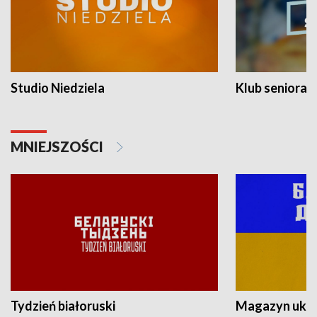
Studio Niedziela
Klub seniora
MNIEJSZOŚCI
Tydzień białoruski
Magazyn ukra