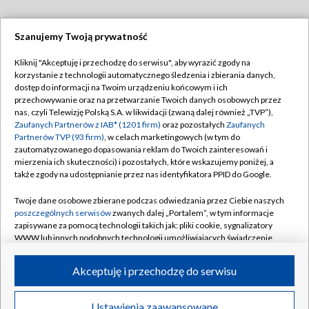
Szanujemy Twoją prywatność
Dołącz do nas:
Kliknij "Akceptuję i przechodzę do serwisu", aby wyrazić zgody na
korzystanie z technologii automatycznego śledzenia i zbierania danych,
TVP
dostęp do informacji na Twoim urządzeniu końcowym i ich
Abonament TVP
przechowywanie oraz na przetwarzanie Twoich danych osobowych przez
Regulamin TVP
nas, czyli Telewizję Polską S.A. w likwidacji (zwaną dalej również „TVP”),
Emisja w TVP
Polityka prywatności
Zaufanych Partnerów z IAB* (1201 firm)
oraz pozostałych
Zaufanych
Partnerów TVP (93 firm)
, w celach marketingowych (w tym do
Centrum informacji TVP
Moje zgody
zautomatyzowanego dopasowania reklam do Twoich zainteresowań i
mierzenia ich skuteczności) i pozostałych, które wskazujemy poniżej, a
Naziemna Telewizja Cyfrowa
Pomoc
także zgody na udostępnianie przez nas identyfikatora PPID do Google.
Sklep TVP
Biuro reklamy
Twoje dane osobowe zbierane podczas odwiedzania przez Ciebie naszych
Rada Programowa
Kontakt
poszczególnych serwisów
zwanych dalej „Portalem”, w tym informacje
zapisywane za pomocą technologii takich jak: pliki cookie, sygnalizatory
System NOS
WWW lub innych podobnych technologii umożliwiających świadczenie
dopasowanych i bezpiecznych usług, personalizację treści oraz reklam,
Informacje o nadawcy
Kanały
udostępnianie funkcji mediów społecznościowych oraz analizowanie
Akceptuję i przechodzę do serwisu
ruchu w Internecie.
Program dla prasy
©2026 Telewizja Polska S.A. w likwidacji
Biuro Reklamy
Twoje dane osobowe zbierane podczas odwiedzania przez Ciebie
Ustawienia zaawansowane