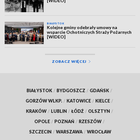
[WIDEO]
BIAŁYSTOK
Kolejne gminy odebrały umowy na
wsparcie Ochotniczych Straży Pożarnych
[WIDEO]
ZOBACZ WIĘCEJ
BIAŁYSTOK
/
BYDGOSZCZ
/
GDAŃSK
/
GORZÓW WLKP.
/
KATOWICE
/
KIELCE
/
KRAKÓW
/
LUBLIN
/
ŁÓDŹ
/
OLSZTYN
/
OPOLE
/
POZNAŃ
/
RZESZÓW
/
SZCZECIN
/
WARSZAWA
/
WROCŁAW