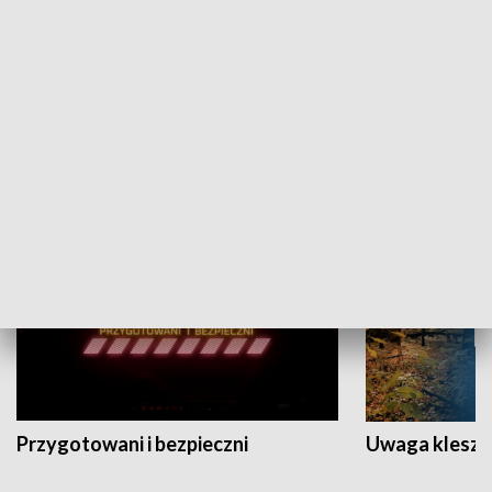
Grajmy Swoje
Białostocki Te
NAUKA I EDUKACJA
Przygotowani i bezpieczni
Uwaga kleszc