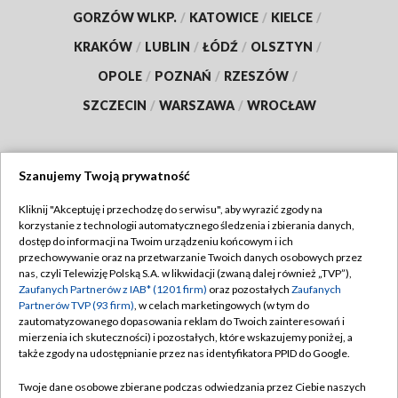
GORZÓW WLKP.
/
KATOWICE
/
KIELCE
/
KRAKÓW
/
LUBLIN
/
ŁÓDŹ
/
OLSZTYN
/
OPOLE
/
POZNAŃ
/
RZESZÓW
/
SZCZECIN
/
WARSZAWA
/
WROCŁAW
Szanujemy Twoją prywatność
Dołącz do nas:
Kliknij "Akceptuję i przechodzę do serwisu", aby wyrazić zgody na
korzystanie z technologii automatycznego śledzenia i zbierania danych,
TVP
dostęp do informacji na Twoim urządzeniu końcowym i ich
Abonament TVP
przechowywanie oraz na przetwarzanie Twoich danych osobowych przez
Regulamin TVP
nas, czyli Telewizję Polską S.A. w likwidacji (zwaną dalej również „TVP”),
Emisja w TVP
Polityka prywatności
Zaufanych Partnerów z IAB* (1201 firm)
oraz pozostałych
Zaufanych
Partnerów TVP (93 firm)
, w celach marketingowych (w tym do
Centrum informacji TVP
Moje zgody
zautomatyzowanego dopasowania reklam do Twoich zainteresowań i
mierzenia ich skuteczności) i pozostałych, które wskazujemy poniżej, a
Naziemna Telewizja Cyfrowa
Pomoc
także zgody na udostępnianie przez nas identyfikatora PPID do Google.
Sklep TVP
Biuro reklamy
Twoje dane osobowe zbierane podczas odwiedzania przez Ciebie naszych