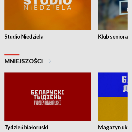
Studio Niedziela
Klub seniora
MNIEJSZOŚCI
Tydzień białoruski
Magazyn ukra