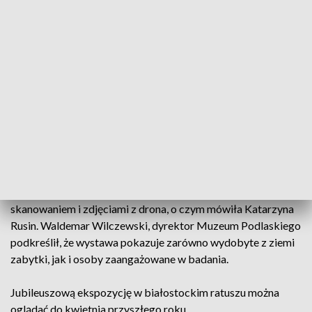
Fabrycznej w Białymstoku. Wystawa pokazuje rozwój
archeologii Podlasia i drogę od czasów, gdy region był białą
plamą na mapie badań. Ekspozycja prezentuje życie w
dolinach podlaskich rzek, dawne osady, grody i historyczne
miasta oraz tajemnice kurhanów i rezydencji.
Zbiory działu archeologii są znacznie większe niż to, co
można zobaczyć na wystawie. Aleksander Piasecki
zaznaczył, że zaprezentowano jedynie niewielki procent
zabytków znajdujących się w muzealnych magazynach.
Archeolodzy zwracają uwagę na zmieniające się metody
pracy, w tym dokumentację wspieraną filmowaniem,
skanowaniem i zdjęciami z drona, o czym mówiła Katarzyna
Rusin. Waldemar Wilczewski, dyrektor Muzeum Podlaskiego
podkreślił, że wystawa pokazuje zarówno wydobyte z ziemi
zabytki, jak i osoby zaangażowane w badania.
Jubileuszową ekspozycję w białostockim ratuszu można
oglądać do kwietnia przyszłego roku.