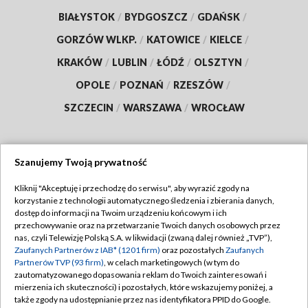
BIAŁYSTOK
/
BYDGOSZCZ
/
GDAŃSK
/
GORZÓW WLKP.
/
KATOWICE
/
KIELCE
/
KRAKÓW
/
LUBLIN
/
ŁÓDŹ
/
OLSZTYN
/
OPOLE
/
POZNAŃ
/
RZESZÓW
/
SZCZECIN
/
WARSZAWA
/
WROCŁAW
Szanujemy Twoją prywatność
Dołącz do nas:
Kliknij "Akceptuję i przechodzę do serwisu", aby wyrazić zgody na
korzystanie z technologii automatycznego śledzenia i zbierania danych,
TVP
dostęp do informacji na Twoim urządzeniu końcowym i ich
Abonament TVP
przechowywanie oraz na przetwarzanie Twoich danych osobowych przez
Regulamin TVP
nas, czyli Telewizję Polską S.A. w likwidacji (zwaną dalej również „TVP”),
Emisja w TVP
Polityka prywatności
Zaufanych Partnerów z IAB* (1201 firm)
oraz pozostałych
Zaufanych
Partnerów TVP (93 firm)
, w celach marketingowych (w tym do
Centrum informacji TVP
Moje zgody
zautomatyzowanego dopasowania reklam do Twoich zainteresowań i
mierzenia ich skuteczności) i pozostałych, które wskazujemy poniżej, a
Naziemna Telewizja Cyfrowa
Pomoc
także zgody na udostępnianie przez nas identyfikatora PPID do Google.