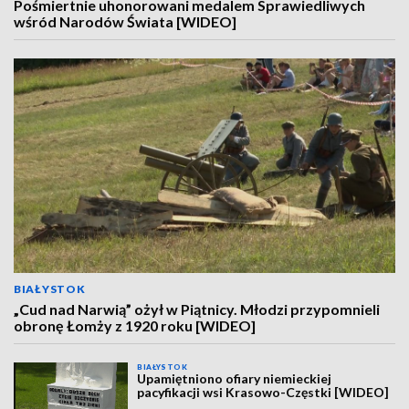
Pośmiertnie uhonorowani medalem Sprawiedliwych
wśród Narodów Świata [WIDEO]
BIAŁYSTOK
„Cud nad Narwią” ożył w Piątnicy. Młodzi przypomnieli
obronę Łomży z 1920 roku [WIDEO]
BIAŁYSTOK
Upamiętniono ofiary niemieckiej
pacyfikacji wsi Krasowo-Częstki [WIDEO]