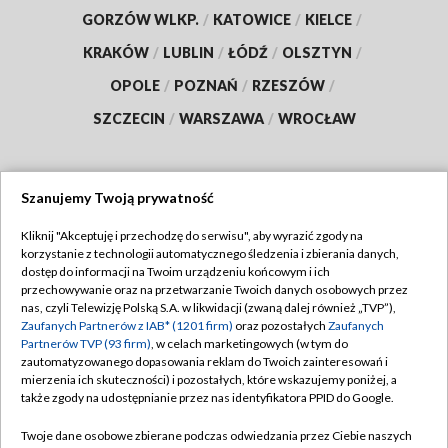
GORZÓW WLKP.
/
KATOWICE
/
KIELCE
/
KRAKÓW
/
LUBLIN
/
ŁÓDŹ
/
OLSZTYN
/
OPOLE
/
POZNAŃ
/
RZESZÓW
/
SZCZECIN
/
WARSZAWA
/
WROCŁAW
Szanujemy Twoją prywatność
Dołącz do nas:
Kliknij "Akceptuję i przechodzę do serwisu", aby wyrazić zgody na
korzystanie z technologii automatycznego śledzenia i zbierania danych,
TVP
dostęp do informacji na Twoim urządzeniu końcowym i ich
Abonament TVP
przechowywanie oraz na przetwarzanie Twoich danych osobowych przez
Regulamin TVP
nas, czyli Telewizję Polską S.A. w likwidacji (zwaną dalej również „TVP”),
Emisja w TVP
Polityka prywatności
Zaufanych Partnerów z IAB* (1201 firm)
oraz pozostałych
Zaufanych
Partnerów TVP (93 firm)
, w celach marketingowych (w tym do
Centrum informacji TVP
Moje zgody
zautomatyzowanego dopasowania reklam do Twoich zainteresowań i
mierzenia ich skuteczności) i pozostałych, które wskazujemy poniżej, a
Naziemna Telewizja Cyfrowa
Pomoc
także zgody na udostępnianie przez nas identyfikatora PPID do Google.
Sklep TVP
Biuro reklamy
Twoje dane osobowe zbierane podczas odwiedzania przez Ciebie naszych