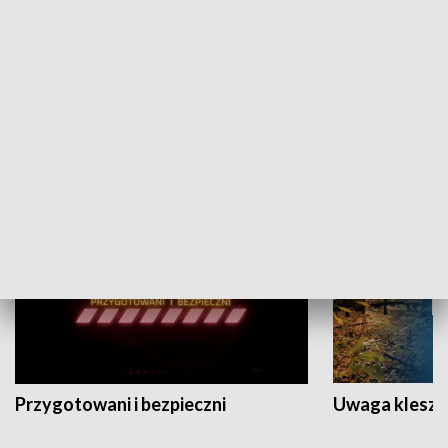
Grajmy Swoje
Białostocki Te
NAUKA I EDUKACJA
Przygotowani i bezpieczni
Uwaga kleszc