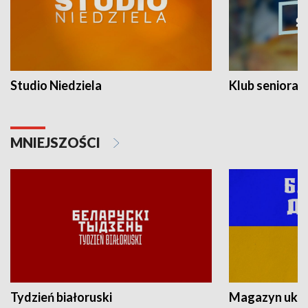
Studio Niedziela
Klub seniora
MNIEJSZOŚCI
Tydzień białoruski
Magazyn ukra