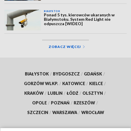
BIAŁYSTOK
Ponad 5 tys. kierowców ukaranych w
Białymstoku. System Red Light nie
odpuszcza [WIDEO]
ZOBACZ WIĘCEJ
BIAŁYSTOK
/
BYDGOSZCZ
/
GDAŃSK
/
GORZÓW WLKP.
/
KATOWICE
/
KIELCE
/
KRAKÓW
/
LUBLIN
/
ŁÓDŹ
/
OLSZTYN
/
OPOLE
/
POZNAŃ
/
RZESZÓW
/
SZCZECIN
/
WARSZAWA
/
WROCŁAW