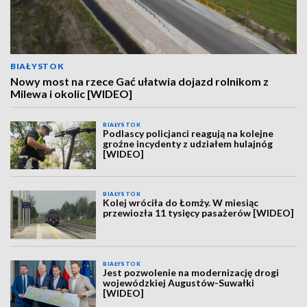
BIAŁYSTOK
Nowy most na rzece Gać ułatwia dojazd rolnikom z
Milewa i okolic [WIDEO]
BIAŁYSTOK
Podlascy policjanci reagują na kolejne
groźne incydenty z udziałem hulajnóg
[WIDEO]
BIAŁYSTOK
Kolej wróciła do Łomży. W miesiąc
przewiozła 11 tysięcy pasażerów [WIDEO]
BIAŁYSTOK
Jest pozwolenie na modernizację drogi
wojewódzkiej Augustów-Suwałki
[WIDEO]