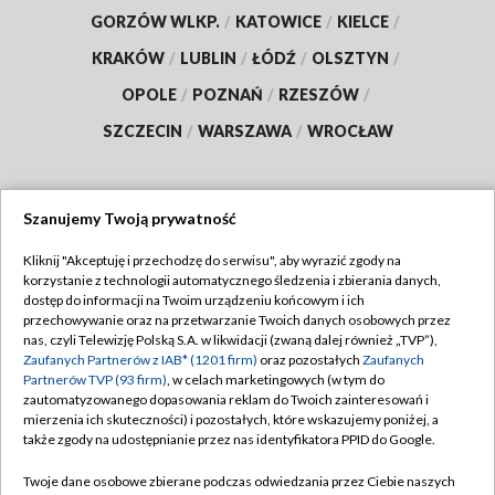
GORZÓW WLKP.
/
KATOWICE
/
KIELCE
/
KRAKÓW
/
LUBLIN
/
ŁÓDŹ
/
OLSZTYN
/
OPOLE
/
POZNAŃ
/
RZESZÓW
/
SZCZECIN
/
WARSZAWA
/
WROCŁAW
Szanujemy Twoją prywatność
Dołącz do nas:
Kliknij "Akceptuję i przechodzę do serwisu", aby wyrazić zgody na
korzystanie z technologii automatycznego śledzenia i zbierania danych,
TVP
dostęp do informacji na Twoim urządzeniu końcowym i ich
Abonament TVP
przechowywanie oraz na przetwarzanie Twoich danych osobowych przez
Regulamin TVP
nas, czyli Telewizję Polską S.A. w likwidacji (zwaną dalej również „TVP”),
Emisja w TVP
Polityka prywatności
Zaufanych Partnerów z IAB* (1201 firm)
oraz pozostałych
Zaufanych
Partnerów TVP (93 firm)
, w celach marketingowych (w tym do
Centrum informacji TVP
Moje zgody
zautomatyzowanego dopasowania reklam do Twoich zainteresowań i
mierzenia ich skuteczności) i pozostałych, które wskazujemy poniżej, a
Naziemna Telewizja Cyfrowa
Pomoc
także zgody na udostępnianie przez nas identyfikatora PPID do Google.
Sklep TVP
Biuro reklamy
Twoje dane osobowe zbierane podczas odwiedzania przez Ciebie naszych