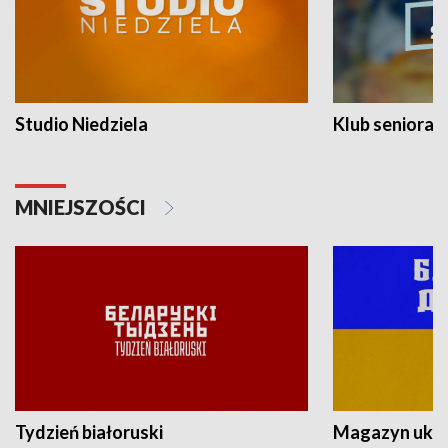
Studio Niedziela
Klub seniora
MNIEJSZOŚCI
Tydzień białoruski
Magazyn ukra