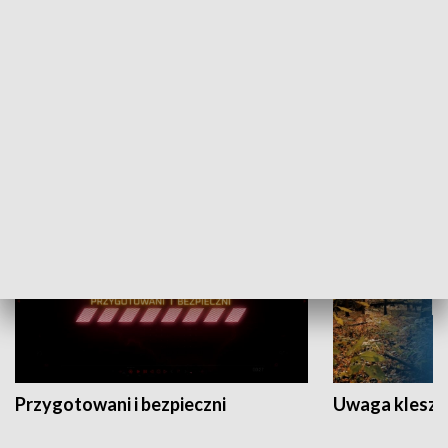
Grajmy Swoje
Białostocki Te
NAUKA I EDUKACJA
Przygotowani i bezpieczni
Uwaga kleszc