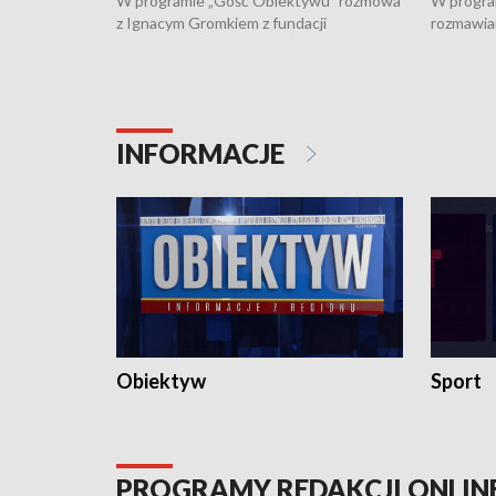
W programie „Gość Obiektywu” rozmowa
W progra
z Ignacym Gromkiem z fundacji
rozmawia
"Przystanek Autyzm" o opiece dorosłych
podlaski
osób autystycznych oraz potrzebie
zabytków 
dziennej i całodobowej opieki.
i naborze
konserwa
INFORMACJE
Obiektyw
Sport
PROGRAMY REDAKCJI ONLIN