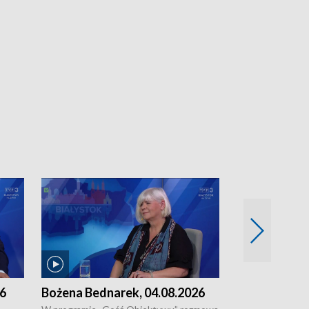
26
Bożena Bednarek, 04.08.2026
dr Katarzyna
03.08.2026