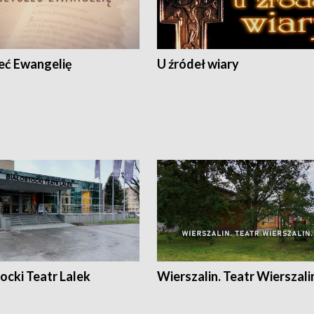
eć Ewangelię
U źródeł wiary
ocki Teatr Lalek
Wierszalin. Teatr Wierszali