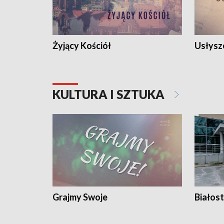
Żyjący Kościół
Usłysz
KULTURA I SZTUKA
Grajmy Swoje
Białost