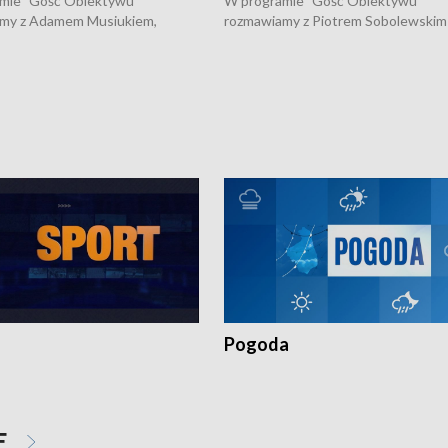
mie "Gość Obiektywu"
W programie "Gość Obiektywu"
my z Adamem Musiukiem,
rozmawiamy z Piotrem Sobolewskim
m wojewódzkim konserwatorem
Towarzystwa Amickus o możliwości
o kondycji zabytków w regionie
wsparcia osób dotkniętych przemocą
 wniosków na prace
działaniu Ośrodka Pomocy Osobom
torskie.
Pokrzywdzonym Przestępstwem.
Pogoda
E