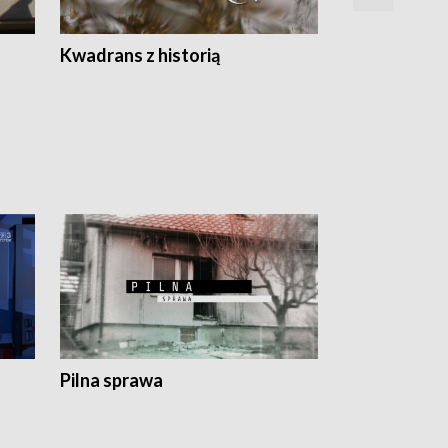
Z
Kwadrans z historią
Kartki z kal
Pilna sprawa