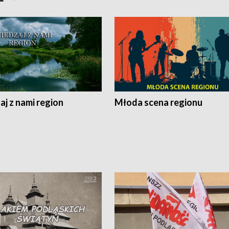
j z nami region
Młoda scena regionu