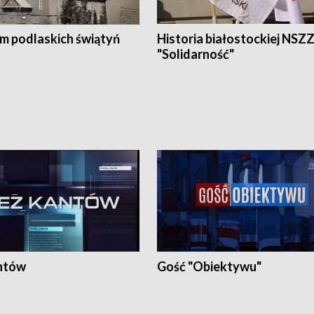
em podlaskich świątyń
Historia białostockiej NSZ
"Solidarność"
ntów
Gość "Obiektywu"