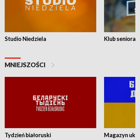
Studio Niedziela
Klub seniora
MNIEJSZOŚCI
Tydzień białoruski
Magazyn ukra