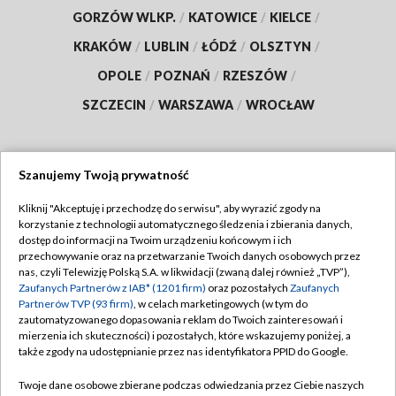
GORZÓW WLKP.
/
KATOWICE
/
KIELCE
/
KRAKÓW
/
LUBLIN
/
ŁÓDŹ
/
OLSZTYN
/
OPOLE
/
POZNAŃ
/
RZESZÓW
/
SZCZECIN
/
WARSZAWA
/
WROCŁAW
Szanujemy Twoją prywatność
Dołącz do nas:
Kliknij "Akceptuję i przechodzę do serwisu", aby wyrazić zgody na
korzystanie z technologii automatycznego śledzenia i zbierania danych,
TVP
dostęp do informacji na Twoim urządzeniu końcowym i ich
Abonament TVP
przechowywanie oraz na przetwarzanie Twoich danych osobowych przez
Regulamin TVP
nas, czyli Telewizję Polską S.A. w likwidacji (zwaną dalej również „TVP”),
Emisja w TVP
Polityka prywatności
Zaufanych Partnerów z IAB* (1201 firm)
oraz pozostałych
Zaufanych
Partnerów TVP (93 firm)
, w celach marketingowych (w tym do
Centrum informacji TVP
Moje zgody
zautomatyzowanego dopasowania reklam do Twoich zainteresowań i
mierzenia ich skuteczności) i pozostałych, które wskazujemy poniżej, a
Naziemna Telewizja Cyfrowa
Pomoc
także zgody na udostępnianie przez nas identyfikatora PPID do Google.
Sklep TVP
Biuro reklamy
Twoje dane osobowe zbierane podczas odwiedzania przez Ciebie naszych