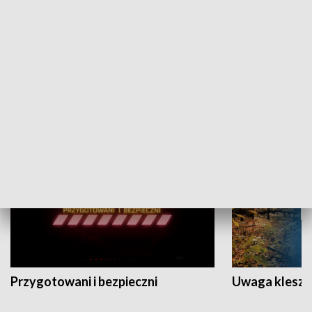
Grajmy Swoje
Białostocki Te
NAUKA I EDUKACJA
Przygotowani i bezpieczni
Uwaga kleszc