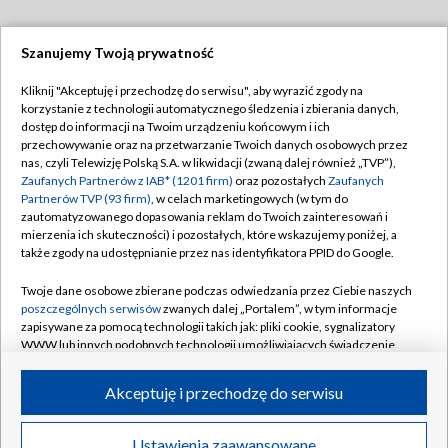
Szanujemy Twoją prywatność
Dołącz do nas:
Kliknij "Akceptuję i przechodzę do serwisu", aby wyrazić zgody na
korzystanie z technologii automatycznego śledzenia i zbierania danych,
TVP
dostęp do informacji na Twoim urządzeniu końcowym i ich
Abonament TVP
przechowywanie oraz na przetwarzanie Twoich danych osobowych przez
Regulamin TVP
nas, czyli Telewizję Polską S.A. w likwidacji (zwaną dalej również „TVP”),
Emisja w TVP
Polityka prywatności
Zaufanych Partnerów z IAB* (1201 firm)
oraz pozostałych
Zaufanych
Partnerów TVP (93 firm)
, w celach marketingowych (w tym do
Centrum informacji TVP
Moje zgody
zautomatyzowanego dopasowania reklam do Twoich zainteresowań i
mierzenia ich skuteczności) i pozostałych, które wskazujemy poniżej, a
Naziemna Telewizja Cyfrowa
Pomoc
także zgody na udostępnianie przez nas identyfikatora PPID do Google.
Sklep TVP
Biuro reklamy
Twoje dane osobowe zbierane podczas odwiedzania przez Ciebie naszych
Rada Programowa
Kontakt
poszczególnych serwisów
zwanych dalej „Portalem”, w tym informacje
zapisywane za pomocą technologii takich jak: pliki cookie, sygnalizatory
System NOS
WWW lub innych podobnych technologii umożliwiających świadczenie
dopasowanych i bezpiecznych usług, personalizację treści oraz reklam,
Informacje o nadawcy
Kanały
udostępnianie funkcji mediów społecznościowych oraz analizowanie
Akceptuję i przechodzę do serwisu
ruchu w Internecie.
Program dla prasy
©2026 Telewizja Polska S.A. w likwidacji
Biuro Reklamy
Twoje dane osobowe zbierane podczas odwiedzania przez Ciebie
Ustawienia zaawansowane