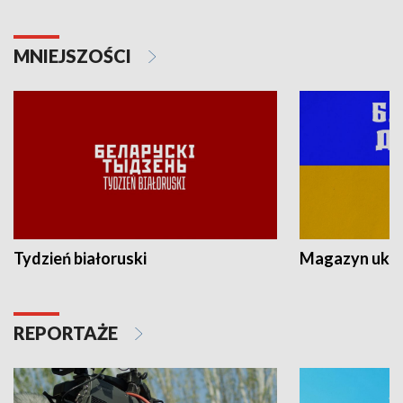
MNIEJSZOŚCI
Tydzień białoruski
Magazyn ukra
REPORTAŻE