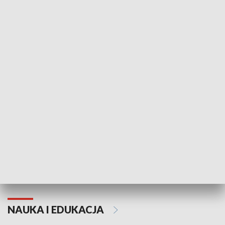
Żyjący Kościół
Usłyszeć Ewa
KULTURA I SZTUKA
Grajmy Swoje
Białostocki Te
NAUKA I EDUKACJA