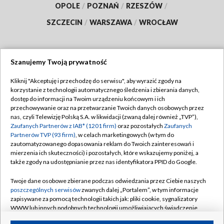
OPOLE
/
POZNAŃ
/
RZESZÓW
/
SZCZECIN
/
WARSZAWA
/
WROCŁAW
Szanujemy Twoją prywatność
Dołącz do nas:
Kliknij "Akceptuję i przechodzę do serwisu", aby wyrazić zgody na
korzystanie z technologii automatycznego śledzenia i zbierania danych,
TVP
dostęp do informacji na Twoim urządzeniu końcowym i ich
Abonament TVP
przechowywanie oraz na przetwarzanie Twoich danych osobowych przez
Regulamin TVP
nas, czyli Telewizję Polską S.A. w likwidacji (zwaną dalej również „TVP”),
Emisja w TVP
Polityka prywatności
Zaufanych Partnerów z IAB* (1201 firm)
oraz pozostałych
Zaufanych
Partnerów TVP (93 firm)
, w celach marketingowych (w tym do
Centrum informacji TVP
Moje zgody
zautomatyzowanego dopasowania reklam do Twoich zainteresowań i
mierzenia ich skuteczności) i pozostałych, które wskazujemy poniżej, a
Naziemna Telewizja Cyfrowa
Pomoc
także zgody na udostępnianie przez nas identyfikatora PPID do Google.
Sklep TVP
Biuro reklamy
Twoje dane osobowe zbierane podczas odwiedzania przez Ciebie naszych
Rada Programowa
Kontakt
poszczególnych serwisów
zwanych dalej „Portalem”, w tym informacje
zapisywane za pomocą technologii takich jak: pliki cookie, sygnalizatory
System NOS
WWW lub innych podobnych technologii umożliwiających świadczenie
dopasowanych i bezpiecznych usług, personalizację treści oraz reklam,
Informacje o nadawcy
Kanały