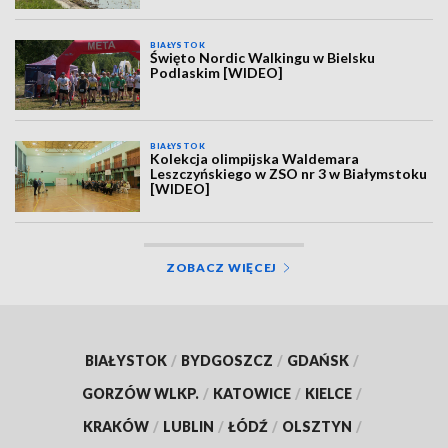
BIAŁYSTOK
Święto Nordic Walkingu w Bielsku
Podlaskim [WIDEO]
BIAŁYSTOK
Kolekcja olimpijska Waldemara
Leszczyńskiego w ZSO nr 3 w Białymstoku
[WIDEO]
ZOBACZ WIĘCEJ
BIAŁYSTOK
/
BYDGOSZCZ
/
GDAŃSK
/
GORZÓW WLKP.
/
KATOWICE
/
KIELCE
/
KRAKÓW
/
LUBLIN
/
ŁÓDŹ
/
OLSZTYN
/