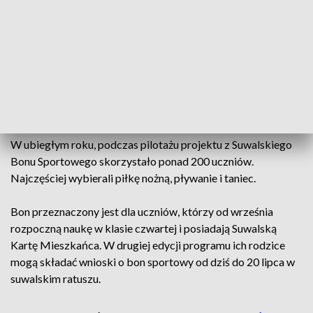
Niestety, nie wszyscy uczniowie mają okazję uprawiać swój
ulubiony sport w klubach i akademiach sportowych, w
których płaci się za treningi. Suwalski samorząd wprowadził
autorski w skali kraju program Bon Sportowy, który ma
pomaga rodzicom pokryć część wydatków związanych z
pozaszkolną aktywnością sportową czwartoklasistów. To
1000 zł w skali roku na jedno dziecko.
W ubiegłym roku, podczas pilotażu projektu z Suwalskiego
Bonu Sportowego skorzystało ponad 200 uczniów.
Najczęściej wybierali piłkę nożną, pływanie i taniec.
Bon przeznaczony jest dla uczniów, którzy od września
rozpoczną naukę w klasie czwartej i posiadają Suwalską
Kartę Mieszkańca. W drugiej edycji programu ich rodzice
mogą składać wnioski o bon sportowy od dziś do 20 lipca w
suwalskim ratuszu.