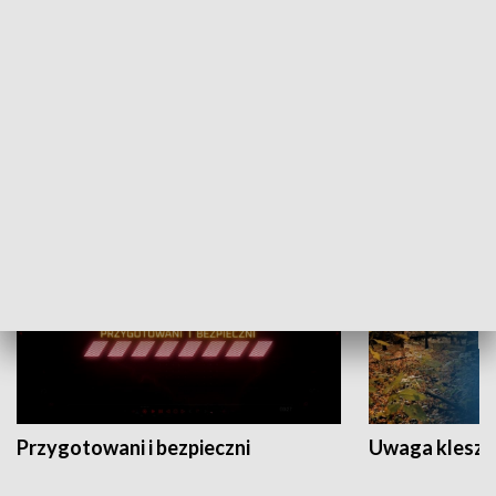
Grajmy Swoje
Białostocki Te
NAUKA I EDUKACJA
Przygotowani i bezpieczni
Uwaga kleszc