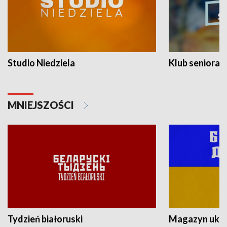
Studio Niedziela
Klub seniora
MNIEJSZOŚCI
Tydzień białoruski
Magazyn ukra