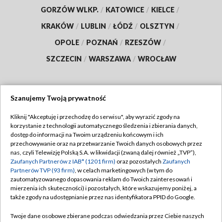
GORZÓW WLKP.
/
KATOWICE
/
KIELCE
/
KRAKÓW
/
LUBLIN
/
ŁÓDŹ
/
OLSZTYN
/
OPOLE
/
POZNAŃ
/
RZESZÓW
/
SZCZECIN
/
WARSZAWA
/
WROCŁAW
Szanujemy Twoją prywatność
Dołącz do nas:
Kliknij "Akceptuję i przechodzę do serwisu", aby wyrazić zgody na
korzystanie z technologii automatycznego śledzenia i zbierania danych,
TVP
dostęp do informacji na Twoim urządzeniu końcowym i ich
Abonament TVP
przechowywanie oraz na przetwarzanie Twoich danych osobowych przez
Regulamin TVP
nas, czyli Telewizję Polską S.A. w likwidacji (zwaną dalej również „TVP”),
Emisja w TVP
Polityka prywatności
Zaufanych Partnerów z IAB* (1201 firm)
oraz pozostałych
Zaufanych
Partnerów TVP (93 firm)
, w celach marketingowych (w tym do
Centrum informacji TVP
Moje zgody
zautomatyzowanego dopasowania reklam do Twoich zainteresowań i
mierzenia ich skuteczności) i pozostałych, które wskazujemy poniżej, a
Naziemna Telewizja Cyfrowa
Pomoc
także zgody na udostępnianie przez nas identyfikatora PPID do Google.
Sklep TVP
Biuro reklamy
Twoje dane osobowe zbierane podczas odwiedzania przez Ciebie naszych