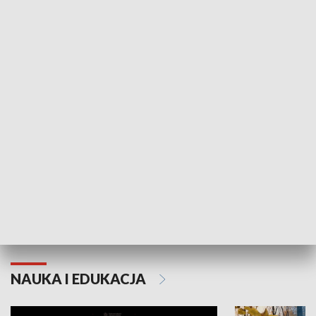
Żyjący Kościół
Usłyszeć Ewa
KULTURA I SZTUKA
Grajmy Swoje
Białostocki Te
NAUKA I EDUKACJA