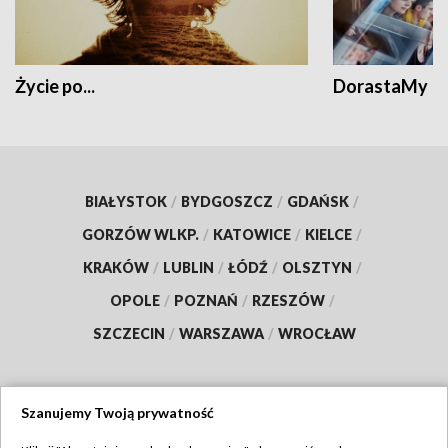
Życie po...
DorastaMy
BIAŁYSTOK
/
BYDGOSZCZ
/
GDAŃSK
/
GORZÓW WLKP.
/
KATOWICE
/
KIELCE
/
KRAKÓW
/
LUBLIN
/
ŁÓDŹ
/
OLSZTYN
/
OPOLE
/
POZNAŃ
/
RZESZÓW
/
SZCZECIN
/
WARSZAWA
/
WROCŁAW
Szanujemy Twoją prywatność
Dołącz do nas: