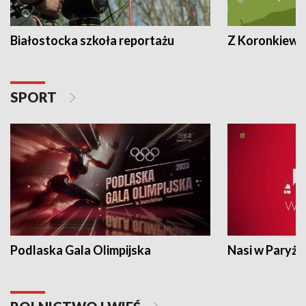
Białostocka szkoła reportażu
Z Koronkiewic
SPORT
Podlaska Gala Olimpijska
Nasi w Paryżu