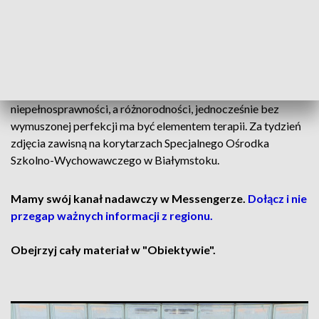
Szkolno-Wychowawczego w Białymstoku. Mają od 6. do 24.
lat i pierwszy raz pozowali pod okiem profesjonalisty.
Modele i modelki nie kryją dumy, rodzice - wzruszenia i
zaskoczenia efektami sesji.
Pokazanie dzieci i młodzieży nie przez pryzmat
niepełnosprawności, a różnorodności, jednocześnie bez
wymuszonej perfekcji ma być elementem terapii. Za tydzień
zdjęcia zawisną na korytarzach Specjalnego Ośrodka
Szkolno-Wychowawczego w Białymstoku.
Mamy swój kanał nadawczy w Messengerze.
Dołącz i nie
przegap ważnych informacji z regionu.
Obejrzyj cały materiał w "Obiektywie".