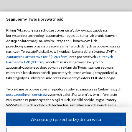
Szanujemy Twoją prywatność
Dołącz do nas:
Kliknij "Akceptuję i przechodzę do serwisu", aby wyrazić zgody na
korzystanie z technologii automatycznego śledzenia i zbierania danych,
TVP
dostęp do informacji na Twoim urządzeniu końcowym i ich
Abonament TVP
przechowywanie oraz na przetwarzanie Twoich danych osobowych przez
Regulamin TVP
nas, czyli Telewizję Polską S.A. w likwidacji (zwaną dalej również „TVP”),
Emisja w TVP
Polityka prywatności
Zaufanych Partnerów z IAB* (1201 firm)
oraz pozostałych
Zaufanych
Partnerów TVP (93 firm)
, w celach marketingowych (w tym do
Centrum informacji TVP
Moje zgody
zautomatyzowanego dopasowania reklam do Twoich zainteresowań i
mierzenia ich skuteczności) i pozostałych, które wskazujemy poniżej, a
Naziemna Telewizja Cyfrowa
Pomoc
także zgody na udostępnianie przez nas identyfikatora PPID do Google.
Sklep TVP
Biuro reklamy
Twoje dane osobowe zbierane podczas odwiedzania przez Ciebie naszych
Rada Programowa
Kontakt
poszczególnych serwisów
zwanych dalej „Portalem”, w tym informacje
zapisywane za pomocą technologii takich jak: pliki cookie, sygnalizatory
System NOS
WWW lub innych podobnych technologii umożliwiających świadczenie
dopasowanych i bezpiecznych usług, personalizację treści oraz reklam,
Informacje o nadawcy
Kanały
udostępnianie funkcji mediów społecznościowych oraz analizowanie
Akceptuję i przechodzę do serwisu
ruchu w Internecie.
Program dla prasy
©2026 Telewizja Polska S.A. w likwidacji
Biuro Reklamy