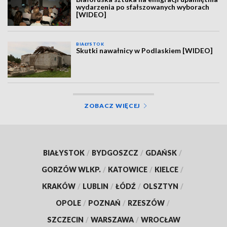
wydarzenia po sfałszowanych wyborach
[WIDEO]
BIAŁYSTOK
Skutki nawałnicy w Podlaskiem [WIDEO]
ZOBACZ WIĘCEJ
BIAŁYSTOK
/
BYDGOSZCZ
/
GDAŃSK
/
GORZÓW WLKP.
/
KATOWICE
/
KIELCE
/
KRAKÓW
/
LUBLIN
/
ŁÓDŹ
/
OLSZTYN
/
OPOLE
/
POZNAŃ
/
RZESZÓW
/
SZCZECIN
/
WARSZAWA
/
WROCŁAW