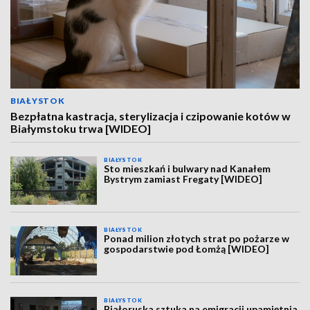
BIAŁYSTOK
Bezpłatna kastracja, sterylizacja i czipowanie kotów w
Białymstoku trwa [WIDEO]
BIAŁYSTOK
Sto mieszkań i bulwary nad Kanałem
Bystrym zamiast Fregaty [WIDEO]
BIAŁYSTOK
Ponad milion złotych strat po pożarze w
gospodarstwie pod Łomżą [WIDEO]
BIAŁYSTOK
Białoruska sztuka na emigracji upamiętnia